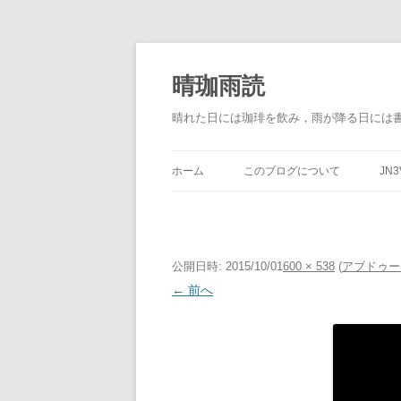
晴珈雨読
晴れた日には珈琲を飲み，雨が降る日には
ホーム
このブログについて
JN3
公開日時:
2015/10/01
600 × 538
(
アブドゥー
← 前へ