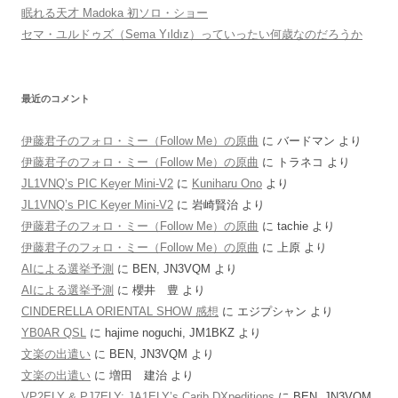
眠れる天才 Madoka 初ソロ・ショー
セマ・ユルドゥズ（Sema Yıldız）っていったい何歳なのだろうか
最近のコメント
伊藤君子のフォロ・ミー（Follow Me）の原曲
に
バードマン
より
伊藤君子のフォロ・ミー（Follow Me）の原曲
に
トラネコ
より
JL1VNQ’s PIC Keyer Mini-V2
に
Kuniharu Ono
より
JL1VNQ’s PIC Keyer Mini-V2
に
岩崎賢治
より
伊藤君子のフォロ・ミー（Follow Me）の原曲
に
tachie
より
伊藤君子のフォロ・ミー（Follow Me）の原曲
に
上原
より
AIによる選挙予測
に
BEN, JN3VQM
より
AIによる選挙予測
に
櫻井 豊
より
CINDERELLA ORIENTAL SHOW 感想
に
エジプシャン
より
YB0AR QSL
に
hajime noguchi, JM1BKZ
より
文楽の出遣い
に
BEN, JN3VQM
より
文楽の出遣い
に
増田 建治
より
VP2ELY & PJ7ELY: JA1ELY’s Carib DXpeditions
に
BEN, JN3VQM