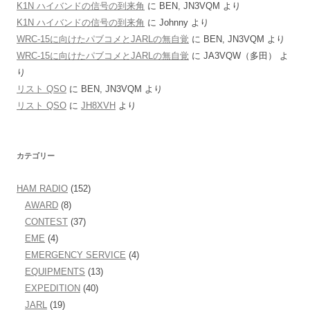
K1N ハイバンドの信号の到来角
に
BEN, JN3VQM
より
K1N ハイバンドの信号の到来角
に
Johnny
より
WRC-15に向けたパブコメとJARLの無自覚
に
BEN, JN3VQM
より
WRC-15に向けたパブコメとJARLの無自覚
に
JA3VQW（多田）
よ
り
リスト QSO
に
BEN, JN3VQM
より
リスト QSO
に
JH8XVH
より
カテゴリー
HAM RADIO
(152)
AWARD
(8)
CONTEST
(37)
EME
(4)
EMERGENCY SERVICE
(4)
EQUIPMENTS
(13)
EXPEDITION
(40)
JARL
(19)