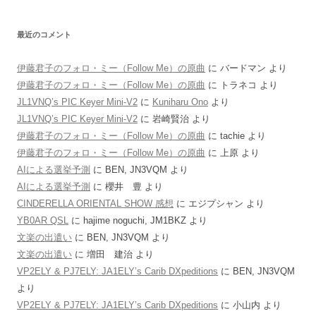
最近のコメント
伊藤君子のフォロ・ミー（Follow Me）の原曲
に
バードマン
より
伊藤君子のフォロ・ミー（Follow Me）の原曲
に
トラネコ
より
JL1VNQ’s PIC Keyer Mini-V2
に
Kuniharu Ono
より
JL1VNQ’s PIC Keyer Mini-V2
に
岩崎賢治
より
伊藤君子のフォロ・ミー（Follow Me）の原曲
に
tachie
より
伊藤君子のフォロ・ミー（Follow Me）の原曲
に
上原
より
AIによる選挙予測
に
BEN, JN3VQM
より
AIによる選挙予測
に
櫻井 豊
より
CINDERELLA ORIENTAL SHOW 感想
に
エジプシャン
より
YB0AR QSL
に
hajime noguchi, JM1BKZ
より
文楽の出遣い
に
BEN, JN3VQM
より
文楽の出遣い
に
増田 建治
より
VP2ELY & PJ7ELY: JA1ELY’s Carib DXpeditions
に
BEN, JN3VQM
より
VP2ELY & PJ7ELY: JA1ELY’s Carib DXpeditions
に
小山内
より