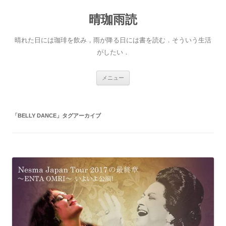
晴珈雨読
晴れた日には珈琲を飲み，雨が降る日には書を読む．そういう生活
がしたい．
コ
メニュー
ン
テ
ン
ツ
へ
「
BELLY DANCE
」タグアーカイブ
ス
キ
ッ
プ