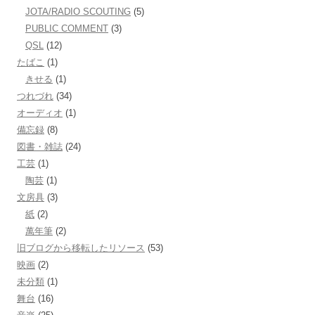
JOTA/RADIO SCOUTING
(5)
PUBLIC COMMENT
(3)
QSL
(12)
たばこ
(1)
きせる
(1)
つれづれ
(34)
オーディオ
(1)
備忘録
(8)
図書・雑誌
(24)
工芸
(1)
陶芸
(1)
文房具
(3)
紙
(2)
萬年筆
(2)
旧ブログから移転したリソース
(53)
映画
(2)
未分類
(1)
舞台
(16)