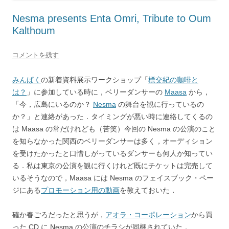
Nesma presents Enta Omri, Tribute to Oum
Kalthoum
コメントを残す
みんぱく
の新着資料展示ワークショップ「
標交紀の咖啡と
は？
」に参加している時に，ベリーダンサーの
Maasa
から，
「今，広島にいるのか？
Nesma
の舞台を観に行っているの
か？」と連絡があった．タイミングが悪い時に連絡してくるの
は Maasa の常だけれども（苦笑）今回の Nesma の公演のこと
を知らなかった関西のベリーダンサーは多く，オーディション
を受けたかったと口惜しがっているダンサーも何人か知ってい
る．私は東京の公演を観に行くけれど既にチケットは完売して
いるそうなので，Maasa には Nesma のフェイスブック・ペー
ジにある
プロモーション用の動画
を教えておいた．
確か春ごろだったと思うが，
アオラ・コーポレーション
から買
った CD に Nesma の公演のチラシが同梱されていた．