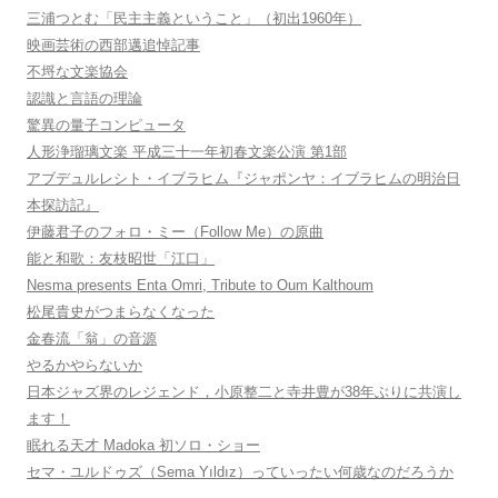
三浦つとむ「民主主義ということ」（初出1960年）
映画芸術の西部邁追悼記事
不埒な文楽協会
認識と言語の理論
驚異の量子コンピュータ
人形浄瑠璃文楽 平成三十一年初春文楽公演 第1部
アブデュルレシト・イブラヒム『ジャポンヤ：イブラヒムの明治日
本探訪記』
伊藤君子のフォロ・ミー（Follow Me）の原曲
能と和歌：友枝昭世「江口」
Nesma presents Enta Omri, Tribute to Oum Kalthoum
松尾貴史がつまらなくなった
金春流「翁」の音源
やるかやらないか
日本ジャズ界のレジェンド，小原整二と寺井豊が38年ぶりに共演し
ます！
眠れる天才 Madoka 初ソロ・ショー
セマ・ユルドゥズ（Sema Yıldız）っていったい何歳なのだろうか