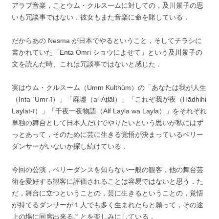
アラブ音楽，ことウム・クルスームに対しての，及川景子の思
いも冗談事ではない．彼女もまた音楽に命を賭している．
だからあの Nesma が日本でやるということ，そしてチラシに
書かれていた「Enta Omri ショウによせて」という及川景子の
文を読んだ時、これは冗談事ではないと感じた．
実はウム・クルスーム（Umm Kulthūm）の「あなたは我が人生
（Inta `Umr-ī）」「廃墟（al-Aṭlāl）」「これぞ我が夜（Hādhihi
Laylat-ī）」「千夜一夜物語（Alf Layla wa Layla）」をそれぞれ
単独の舞台として日本人だけでやりたいという思いが私にはず
っとあって，そのために芸に生きる覚悟が決まっているベリー
ダンサーがいないか探し続けている．
今回の公演，ベリーダンスを知らない一般の観客，他の舞台芸
術を愛好する観客に評価されることは容易ではないと思う．た
だ，舞台に立つということの，芸に生きるということの，覚悟
が持てるダンサーが１人でも多く生まれたらと願って，その途
上の場に同席出来ることを楽しみにしている．