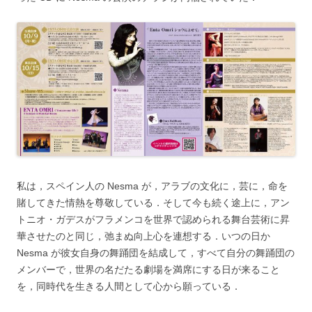
私は，スペイン人の Nesma が，アラブの文化に，芸に，命を
賭してきた情熱を尊敬している．そして今も続く途上に，アン
トニオ・ガデスがフラメンコを世界で認められる舞台芸術に昇
華させたのと同じ，弛まぬ向上心を連想する．いつの日か
Nesma が彼女自身の舞踊団を結成して，すべて自分の舞踊団の
メンバーで，世界の名だたる劇場を満席にする日が来ること
を，同時代を生きる人間として心から願っている．