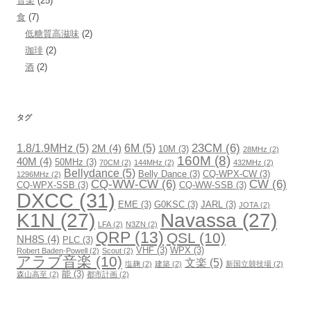
音楽
(25)
食
(7)
低糖質高滋味
(2)
珈琲
(2)
酒
(2)
タグ
23CM
(6)
1.8/1.9MHz
(5)
6M
(5)
2M
(4)
10M
(3)
28MHz
(2)
160M
(8)
40M
(4)
50MHz
(3)
70CM
(2)
144MHz
(2)
432MHz
(2)
Bellydance
(5)
Belly Dance
(3)
CQ-WPX-CW
(3)
1296MHz
(2)
CQ-WW-CW
(6)
CW
(6)
CQ-WPX-SSB
(3)
CQ-WW-SSB
(3)
DXCC
(31)
EME
(3)
G0KSC
(3)
JARL
(3)
JOTA
(2)
K1N
(27)
Navassa
(27)
LFA
(2)
N3ZN
(2)
QRP
(13)
QSL
(10)
NH8S
(4)
PLC
(3)
VHF
(3)
WPX
(3)
Robert Baden-Powell
(2)
Scout
(2)
アラブ音楽
(10)
文楽
(5)
塩麹
(2)
建築
(2)
新国立競技場
(2)
能
(3)
森山高至
(2)
都市計画
(2)