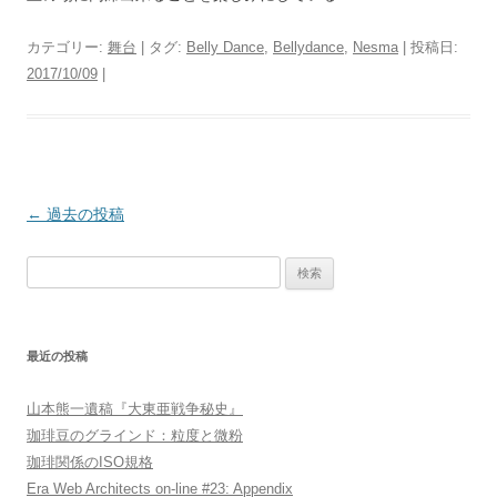
カテゴリー:
舞台
| タグ:
Belly Dance
,
Bellydance
,
Nesma
| 投稿日:
2017/10/09
|
投
←
過去の投稿
稿
検
ナ
索:
ビ
ゲ
最近の投稿
ー
シ
山本熊一遺稿『大東亜戦争秘史』
ョ
珈琲豆のグラインド：粒度と微粉
ン
珈琲関係のISO規格
Era Web Architects on-line #23: Appendix