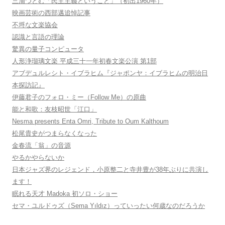
三浦つとむ「民主主義ということ」（初出1960年）
映画芸術の西部邁追悼記事
不埒な文楽協会
認識と言語の理論
驚異の量子コンピュータ
人形浄瑠璃文楽 平成三十一年初春文楽公演 第1部
アブデュルレシト・イブラヒム『ジャポンヤ：イブラヒムの明治日
本探訪記』
伊藤君子のフォロ・ミー（Follow Me）の原曲
能と和歌：友枝昭世「江口」
Nesma presents Enta Omri, Tribute to Oum Kalthoum
松尾貴史がつまらなくなった
金春流「翁」の音源
やるかやらないか
日本ジャズ界のレジェンド，小原整二と寺井豊が38年ぶりに共演し
ます！
眠れる天才 Madoka 初ソロ・ショー
セマ・ユルドゥズ（Sema Yıldız）っていったい何歳なのだろうか