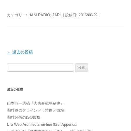
カテゴリー:
HAM RADIO
,
JARL
| 投稿日:
2016/06/29
|
投
←
過去の投稿
稿
検
ナ
索:
ビ
ゲ
最近の投稿
ー
シ
山本熊一遺稿『大東亜戦争秘史』
ョ
珈琲豆のグラインド：粒度と微粉
ン
珈琲関係のISO規格
Era Web Architects on-line #23: Appendix