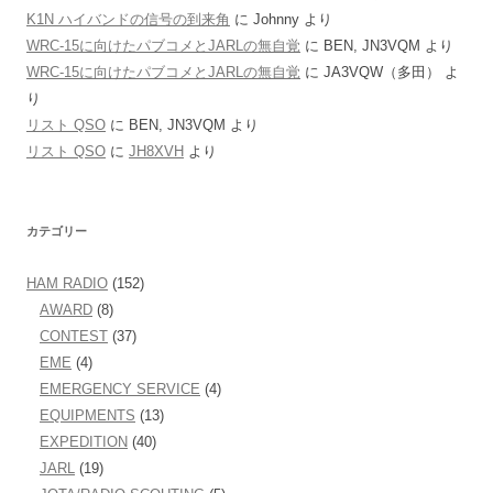
K1N ハイバンドの信号の到来角
に
Johnny
より
WRC-15に向けたパブコメとJARLの無自覚
に
BEN, JN3VQM
より
WRC-15に向けたパブコメとJARLの無自覚
に
JA3VQW（多田）
よ
り
リスト QSO
に
BEN, JN3VQM
より
リスト QSO
に
JH8XVH
より
カテゴリー
HAM RADIO
(152)
AWARD
(8)
CONTEST
(37)
EME
(4)
EMERGENCY SERVICE
(4)
EQUIPMENTS
(13)
EXPEDITION
(40)
JARL
(19)