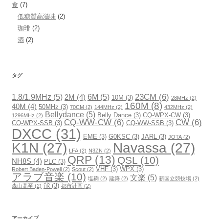
食
(7)
低糖質高滋味
(2)
珈琲
(2)
酒
(2)
タグ
23CM
(6)
1.8/1.9MHz
(5)
6M
(5)
2M
(4)
10M
(3)
28MHz
(2)
160M
(8)
40M
(4)
50MHz
(3)
70CM
(2)
144MHz
(2)
432MHz
(2)
Bellydance
(5)
Belly Dance
(3)
CQ-WPX-CW
(3)
1296MHz
(2)
CQ-WW-CW
(6)
CW
(6)
CQ-WPX-SSB
(3)
CQ-WW-SSB
(3)
DXCC
(31)
EME
(3)
G0KSC
(3)
JARL
(3)
JOTA
(2)
K1N
(27)
Navassa
(27)
LFA
(2)
N3ZN
(2)
QRP
(13)
QSL
(10)
NH8S
(4)
PLC
(3)
VHF
(3)
WPX
(3)
Robert Baden-Powell
(2)
Scout
(2)
アラブ音楽
(10)
文楽
(5)
塩麹
(2)
建築
(2)
新国立競技場
(2)
能
(3)
森山高至
(2)
都市計画
(2)
アーカイブ