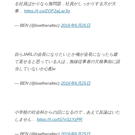
る社員ばかりなら無問題．社員がしっかりする方が大
事．
https://t.co/ZQF2aLar3g
— BEN (@lowtheraltec)
2016年6月25日
自らJARLの会長になりたいとか俺が会長になったら建
て直せると思っている人は，無線従事者の欠格事由に該
当していないか心配w
— BEN (@lowtheraltec)
2016年6月25日
小学校の社会科からの話になるので，あえて反論はいた
しません．
https://t.co/tS7nS1YzPR
— BEN (@lowtheraltec)
2016年6月25日