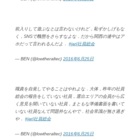
前入りして遊ぶなとは言わないけれど，恥ずかしげもな
く，SNSで醜態をさらすなよな．だから関西の連中はア
ホだって言われるんだよ．
#jarl社員総会
— BEN (@lowtheraltec)
2016年6月25日
職責を自覚してやることはやれよな．大体，昨年の社員
総会の報告をしていない社員，選出エリアの会員から広
く意見を聞いていない社員，まともな準備書面を書いて
いない社員なんて問題外なんやで．社会常識が無さ過ぎ
や．
#jarl社員総会
— BEN (@lowtheraltec)
2016年6月25日