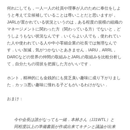
何れにしても，一人一人の社員や理事が人のために奉仕をしよ
うと考えて立候補していることは尊いことだと思いますが，
JARLが置かれている状況というのは，ある程度の規模の組織の
マネージメントに関わった方（関わっている方）でないと，ど
うしようもない状況なんです．いくらよい人でも，使われてい
た人や使われている人や中小零細企業の社長では無理なんで
す．いい加減，気がつかないとあきません．IARU，ARRL，
DARCなどの世界の仲間の取組みとJARLの取組みを比較分析し
て，自分たちの現状を把握した方がいいです．
ホント，精神的にも金銭的にも貧乏臭い趣味に成り下がりまし
た．カッコ悪い趣味に憧れる子どもがいるわけがない．
おまけ：
今や会長は誰がなっても一緒．本林さん（JJ1WTL）と
同程度以上の準備書面が作成出来てキチンと議論が出来