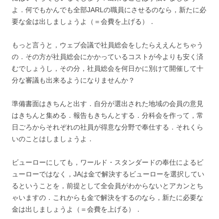
よ．何でもかんでも全部JARLの職員にさせるのなら，新たに必
要な金は出しましょうよ（＝会費を上げる）．
もっと言うと，ウェブ会議で社員総会をしたらええんとちゃう
の．その方が社員総会にかかっているコストが今よりも安く済
むでしょうし，その分，社員総会を何日かに別けて開催して十
分な審議も出来るようになりませんか？
準備書面はきちんと出す．自分が選出された地域の会員の意見
はきちんと集める．報告もきちんとする．分科会を作って，常
日ごろからそれぞれの社員が得意な分野で奉仕する．それくら
いのことはしましょうよ．
ビューローにしても，ワールド・スタンダードの奉仕によるビ
ューローではなく，JAは金で解決するビューローを選択してい
るということを，前提として全会員がわからないとアカンとち
ゃいますの．これからも金で解決をするのなら，新たに必要な
金は出しましょうよ（＝会費を上げる）．