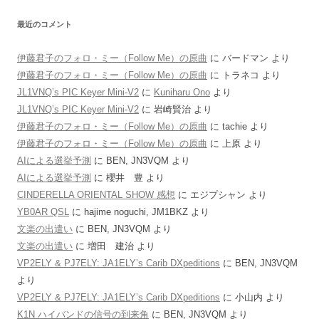
最近のコメント
伊藤君子のフォロ・ミー（Follow Me）の原曲
に
バードマン
より
伊藤君子のフォロ・ミー（Follow Me）の原曲
に
トラネコ
より
JL1VNQ’s PIC Keyer Mini-V2
に
Kuniharu Ono
より
JL1VNQ’s PIC Keyer Mini-V2
に
岩崎賢治
より
伊藤君子のフォロ・ミー（Follow Me）の原曲
に
tachie
より
伊藤君子のフォロ・ミー（Follow Me）の原曲
に
上原
より
AIによる選挙予測
に
BEN, JN3VQM
より
AIによる選挙予測
に
櫻井 豊
より
CINDERELLA ORIENTAL SHOW 感想
に
エジプシャン
より
YB0AR QSL
に
hajime noguchi, JM1BKZ
より
文楽の出遣い
に
BEN, JN3VQM
より
文楽の出遣い
に
増田 建治
より
VP2ELY & PJ7ELY: JA1ELY’s Carib DXpeditions
に
BEN, JN3VQM
より
VP2ELY & PJ7ELY: JA1ELY’s Carib DXpeditions
に
小山内
より
K1N ハイバンドの信号の到来角
に
BEN, JN3VQM
より