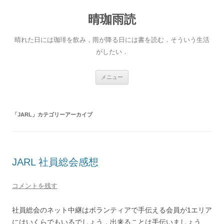
晴珈雨読
晴れた日には珈琲を飲み，雨が降る日には書を読む．そういう生活
がしたい．
コ
メニュー
ン
テ
ン
ツ
へ
「
JARL
」カテゴリーアーカイブ
ス
キ
ッ
プ
JARL 社員総会感想
コメントを残す
社員総会のネット中継はボランティアで手伝える会員が1エリア
にはいくらでもいるでしょう．出来ることは手伝いましょう