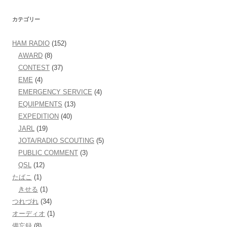
カテゴリー
HAM RADIO
(152)
AWARD
(8)
CONTEST
(37)
EME
(4)
EMERGENCY SERVICE
(4)
EQUIPMENTS
(13)
EXPEDITION
(40)
JARL
(19)
JOTA/RADIO SCOUTING
(5)
PUBLIC COMMENT
(3)
QSL
(12)
たばこ
(1)
きせる
(1)
つれづれ
(34)
オーディオ
(1)
備忘録
(8)