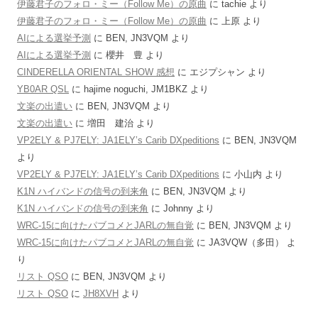
伊藤君子のフォロ・ミー（Follow Me）の原曲
に
tachie
より
伊藤君子のフォロ・ミー（Follow Me）の原曲
に
上原
より
AIによる選挙予測
に
BEN, JN3VQM
より
AIによる選挙予測
に
櫻井 豊
より
CINDERELLA ORIENTAL SHOW 感想
に
エジプシャン
より
YB0AR QSL
に
hajime noguchi, JM1BKZ
より
文楽の出遣い
に
BEN, JN3VQM
より
文楽の出遣い
に
増田 建治
より
VP2ELY & PJ7ELY: JA1ELY’s Carib DXpeditions
に
BEN, JN3VQM
より
VP2ELY & PJ7ELY: JA1ELY’s Carib DXpeditions
に
小山内
より
K1N ハイバンドの信号の到来角
に
BEN, JN3VQM
より
K1N ハイバンドの信号の到来角
に
Johnny
より
WRC-15に向けたパブコメとJARLの無自覚
に
BEN, JN3VQM
より
WRC-15に向けたパブコメとJARLの無自覚
に
JA3VQW（多田）
よ
り
リスト QSO
に
BEN, JN3VQM
より
リスト QSO
に
JH8XVH
より