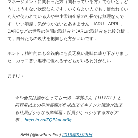
マネージメントに関わった方（関わっている方）でないと，ど
うしようもない状況なんです．いくらよい人でも，使われてい
た人や使われている人や中小零細企業の社長では無理なんで
す．いい加減，気がつかないとあきません．IARU，ARRL，
DARCなどの世界の仲間の取組みとJARLの取組みを比較分析し
て，自分たちの現状を把握した方がいいです．
ホント，精神的にも金銭的にも貧乏臭い趣味に成り下がりまし
た．カッコ悪い趣味に憧れる子どもがいるわけがない．
おまけ：
今や会長は誰がなっても一緒．本林さん（JJ1WTL）と
同程度以上の準備書面が作成出来てキチンと議論が出来
る社員ばかりなら無問題．社員がしっかりする方が大
事．
https://t.co/ZQF2aLar3g
— BEN (@lowtheraltec)
2016年6月25日