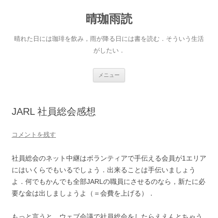
晴珈雨読
晴れた日には珈琲を飲み，雨が降る日には書を読む．そういう生活
がしたい．
コ
メニュー
ン
テ
ン
ツ
へ
JARL 社員総会感想
ス
キ
ッ
プ
コメントを残す
社員総会のネット中継はボランティアで手伝える会員が1エリア
にはいくらでもいるでしょう．出来ることは手伝いましょう
よ．何でもかんでも全部JARLの職員にさせるのなら，新たに必
要な金は出しましょうよ（＝会費を上げる）．
もっと言うと，ウェブ会議で社員総会をしたらええんとちゃう