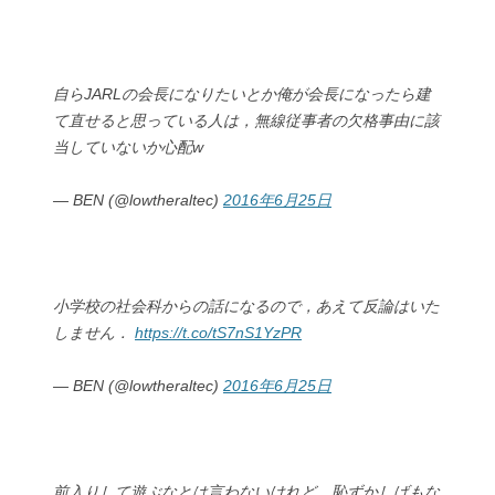
自らJARLの会長になりたいとか俺が会長になったら建
て直せると思っている人は，無線従事者の欠格事由に該
当していないか心配w
— BEN (@lowtheraltec)
2016年6月25日
小学校の社会科からの話になるので，あえて反論はいた
しません．
https://t.co/tS7nS1YzPR
— BEN (@lowtheraltec)
2016年6月25日
前入りして遊ぶなとは言わないけれど，恥ずかしげもな