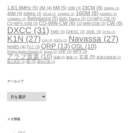
23CM
(6)
1.8/1.9MHz
(5)
6M
(5)
2M
(4)
10M
(3)
28MHz
(2)
160M
(8)
40M
(4)
50MHz
(3)
70CM
(2)
144MHz
(2)
432MHz
(2)
Bellydance
(5)
Belly Dance
(3)
CQ-WPX-CW
(3)
1296MHz
(2)
CQ-WW-CW
(6)
CW
(6)
CQ-WPX-SSB
(3)
CQ-WW-SSB
(3)
DXCC
(31)
EME
(3)
G0KSC
(3)
JARL
(3)
JOTA
(2)
K1N
(27)
Navassa
(27)
LFA
(2)
N3ZN
(2)
QRP
(13)
QSL
(10)
NH8S
(4)
PLC
(3)
VHF
(3)
WPX
(3)
Robert Baden-Powell
(2)
Scout
(2)
アラブ音楽
(10)
文楽
(5)
塩麹
(2)
建築
(2)
新国立競技場
(2)
能
(3)
森山高至
(2)
都市計画
(2)
アーカイブ
ア
ー
カ
イ
ブ
メタ情報