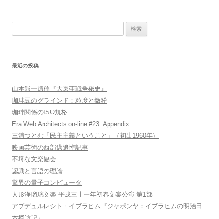
検
索:
最近の投稿
山本熊一遺稿『大東亜戦争秘史』
珈琲豆のグラインド：粒度と微粉
珈琲関係のISO規格
Era Web Architects on-line #23: Appendix
三浦つとむ「民主主義ということ」（初出1960年）
映画芸術の西部邁追悼記事
不埒な文楽協会
認識と言語の理論
驚異の量子コンピュータ
人形浄瑠璃文楽 平成三十一年初春文楽公演 第1部
アブデュルレシト・イブラヒム『ジャポンヤ：イブラヒムの明治日
本探訪記』