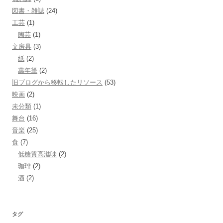
図書・雑誌
(24)
工芸
(1)
陶芸
(1)
文房具
(3)
紙
(2)
萬年筆
(2)
旧ブログから移転したリソース
(53)
映画
(2)
未分類
(1)
舞台
(16)
音楽
(25)
食
(7)
低糖質高滋味
(2)
珈琲
(2)
酒
(2)
タグ