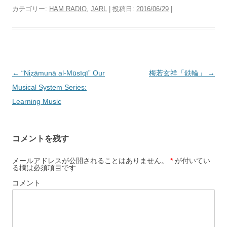
カテゴリー:
HAM RADIO
,
JARL
| 投稿日:
2016/06/29
|
投
←
“Niẓāmunā al-Mūsīqī” Our
梅若玄祥「鉄輪」
→
稿
Musical System Series:
ナ
Learning Music
ビ
ゲ
コメントを残す
ー
シ
メールアドレスが公開されることはありません。
*
が付いてい
る欄は必須項目です
ョ
コメント
ン