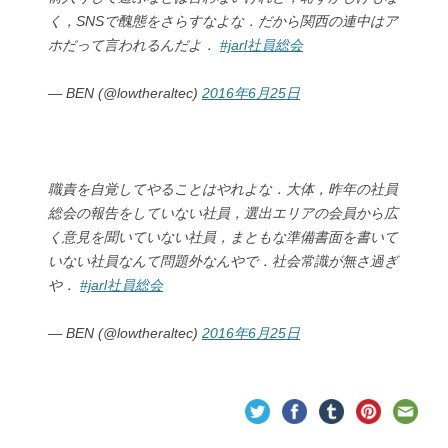
く，SNSで醜態をさらすなよな．だから関西の連中はア
ホだって言われるんだよ．
#jarl社員総会
— BEN (@lowtheraltec)
2016年6月25日
職責を自覚してやることはやれよな．大体，昨年の社員
総会の報告をしていない社員，選出エリアの会員から広
く意見を聞いていない社員，まともな準備書面を書いて
いない社員なんて問題外なんやで．社会常識が無さ過ぎ
や．
#jarl社員総会
— BEN (@lowtheraltec)
2016年6月25日