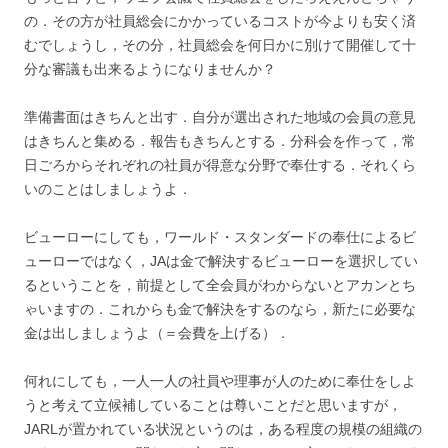
の．その方が社員総会にかかっているコストが今よりも安く済
むでしょうし，その分，社員総会を何日かに別けて開催して十
分な審議も出来るようになりませんか？
準備書面はきちんと出す．自分が選出された地域の会員の意見
はきちんと集める．報告もきちんとする．分科会を作って，常
日ごろからそれぞれの社員が得意な分野で奉仕する．それくら
いのことはしましょうよ．
ビューローにしても，ワールド・スタンダードの奉仕によるビ
ューローではなく，JAは金で解決するビューローを選択してい
るということを，前提として全会員がわからないとアカンとち
ゃいますの．これからも金で解決をするのなら，新たに必要な
金は出しましょうよ（＝会費を上げる）．
何れにしても，一人一人の社員や理事が人のために奉仕をしよ
うと考えて立候補していることは尊いことだと思いますが，
JARLが置かれている状況というのは，ある程度の規模の組織の