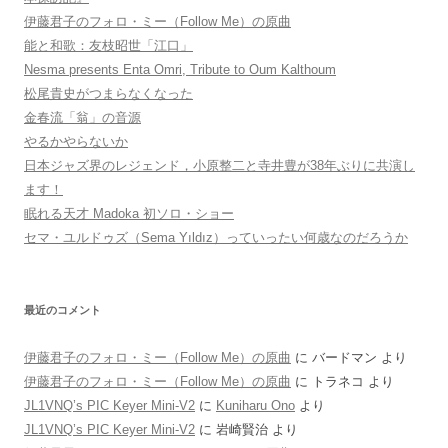
伊藤君子のフォロ・ミー（Follow Me）の原曲
能と和歌：友枝昭世「江口」
Nesma presents Enta Omri, Tribute to Oum Kalthoum
松尾貴史がつまらなくなった
金春流「翁」の音源
やるかやらないか
日本ジャズ界のレジェンド，小原整二と寺井豊が38年ぶりに共演し
ます！
眠れる天才 Madoka 初ソロ・ショー
セマ・ユルドゥズ（Sema Yıldız）っていったい何歳なのだろうか
最近のコメント
伊藤君子のフォロ・ミー（Follow Me）の原曲
に
バードマン
より
伊藤君子のフォロ・ミー（Follow Me）の原曲
に
トラネコ
より
JL1VNQ’s PIC Keyer Mini-V2
に
Kuniharu Ono
より
JL1VNQ’s PIC Keyer Mini-V2
に
岩崎賢治
より