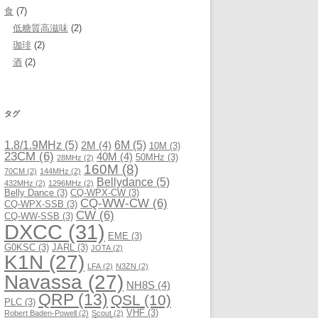
食
(7)
低糖質高滋味
(2)
珈琲
(2)
酒
(2)
タグ
1.8/1.9MHz
(5)
6M
(5)
2M
(4)
10M
(3)
23CM
(6)
40M
(4)
50MHz
(3)
28MHz
(2)
160M
(8)
70CM
(2)
144MHz
(2)
Bellydance
(5)
432MHz
(2)
1296MHz
(2)
Belly Dance
(3)
CQ-WPX-CW
(3)
CQ-WW-CW
(6)
CQ-WPX-SSB
(3)
CW
(6)
CQ-WW-SSB
(3)
DXCC
(31)
EME
(3)
G0KSC
(3)
JARL
(3)
JOTA
(2)
K1N
(27)
LFA
(2)
N3ZN
(2)
Navassa
(27)
NH8S
(4)
QRP
(13)
QSL
(10)
PLC
(3)
VHF
(3)
Robert Baden-Powell
(2)
Scout
(2)