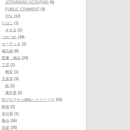
JOTA/RADIO SCOUTING
(5)
PUBLIC COMMENT
(3)
QSL
(12)
たばこ
(1)
きせる
(1)
つれづれ
(34)
オーディオ
(1)
備忘録
(8)
図書・雑誌
(24)
工芸
(1)
陶芸
(1)
文房具
(3)
紙
(2)
萬年筆
(2)
旧ブログから移転したリソース
(53)
映画
(2)
未分類
(1)
舞台
(16)
音楽
(25)