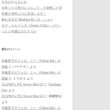
やるかやらないか
日本ジャズ界のレジェンド，小原整二と寺
井豊が38年ぶりに共演します！
眠れる天才 Madoka 初ソロ・ショー
セマ・ユルドゥズ（Sema Yıldız）ってい
ったい何歳なのだろうか
最近のコメント
伊藤君子のフォロ・ミー（Follow Me）の
原曲
に
バードマン
より
伊藤君子のフォロ・ミー（Follow Me）の
原曲
に
トラネコ
より
JL1VNQ’s PIC Keyer Mini-V2
に
Kuniharu
Ono
より
JL1VNQ’s PIC Keyer Mini-V2
に
岩崎賢治
より
伊藤君子のフォロ・ミー（Follow Me）の