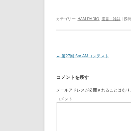
カテゴリー:
HAM RADIO
,
図書・雑誌
| 投
投
←
第27回 6m AMコンテスト
稿
ナ
コメントを残す
ビ
ゲ
メールアドレスが公開されることはあり
ー
コメント
シ
ョ
ン