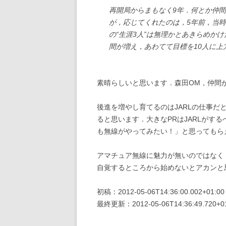
再開局からまもなく9年．何とか仲
が，応じてくれたのは，5年前，当
の“生涯3人”は無理かとあきらめか
間が増え，あわてて目標を10人に
素晴らしいと思います．森田OM，仲間
後進を増やし育てるのはJARLの仕事だ
ると思います．大きなPRはJARLがす
も無線がやってみたい！」と思ってもら
アマチュア無線に魅力が無いのではなく
自覚するところから始めないとアカンと
初稿：2012-05-06T14:36:00.002+01:00
最終更新：2012-05-06T14:36:49.720+0