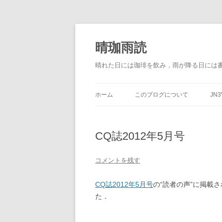
晴珈雨読
晴れた日には珈琲を飲み，雨が降る日には
ホーム
このブログについて
JN3
CQ誌2012年5月号
コメントを残す
CQ誌2012年5月号
の“読者の声”に掲載さ
た．