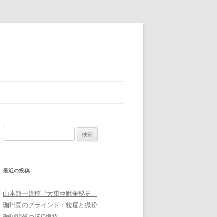
検
索:
最近の投稿
山本熊一遺稿『大東亜戦争秘史』
珈琲豆のグラインド：粒度と微粉
珈琲関係のISO規格