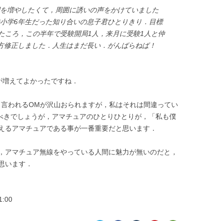
間を増やしたくて，周囲に誘いの声をかけていました
時小学6年生だった知り合いの息子君ひとりきり．目標
けたころ，この半年で受験開局1人，来月に受験1人と仲
上方修正しました．人生はまだ長い．がんばらねば！
が増えてよかったですね．
と言われるOMが沢山おられますが，私はそれは間違ってい
るべきでしょうが，アマチュアのひとりひとりが，「私も僕
えるアマチュアである事が一番重要だと思います．
，アマチュア無線をやっている人間に魅力が無いのだと，
思います．
1:00