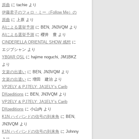
原曲
に
tachie
より
伊藤君子のフォロ・ミー（Follow Me）の
原曲
に
上原
より
AIによる選挙予測
に
BEN, JN3VQM
より
AIによる選挙予測
に
櫻井 豊
より
CINDERELLA ORIENTAL SHOW 感想
に
エジプシャン
より
YB0AR QSL
に
hajime noguchi, JM1BKZ
より
文楽の出遣い
に
BEN, JN3VQM
より
文楽の出遣い
に
増田 建治
より
VP2ELY & PJ7ELY: JA1ELY’s Carib
DXpeditions
に
BEN, JN3VQM
より
VP2ELY & PJ7ELY: JA1ELY’s Carib
DXpeditions
に
小山内
より
K1N ハイバンドの信号の到来角
に
BEN,
JN3VQM
より
K1N ハイバンドの信号の到来角
に
Johnny
より