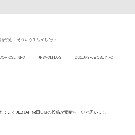
書を読む．そういう生活がしたい．
コ
ン
VQM QSL INFO
JN3VQM LOG
DU1/JA3FJE QSL INFO
テ
ン
ツ
へ
ス
キ
ッ
プ
れているJE3JAF 森田OMの投稿が素晴らしいと思いまし