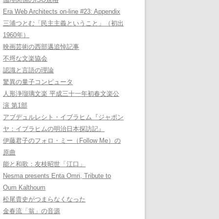
Era Web Architects on-line #23: Appendix
三浦つとむ「民主主義ということ」（初出
1960年）
映画芸術の西部邁追悼記事
不埒な文楽協会
認識と言語の理論
驚異の量子コンピュータ
人形浄瑠璃文楽 平成三十一年初春文楽公
演 第1部
アブデュルレシト・イブラヒム『ジャポン
ヤ：イブラヒムの明治日本探訪記』
伊藤君子のフォロ・ミー（Follow Me）の
原曲
能と和歌：友枝昭世「江口」
Nesma presents Enta Omri, Tribute to
Oum Kalthoum
松尾貴史がつまらなくなった
金春流「翁」の音源