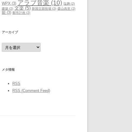
アラブ音楽
(10)
WPX
(3)
塩麹
(2)
文楽
(5)
建築
(2)
新国立競技場
(2)
森山高至
(2)
能
(3)
都市計画
(2)
アーカイブ
ア
ー
カ
イ
ブ
メタ情報
RSS
RSS (Comment Feed)