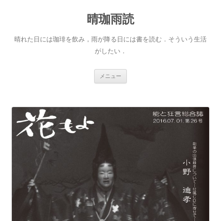
晴珈雨読
晴れた日には珈琲を飲み，雨が降る日には書を読む．そういう生活
がしたい．
コ
メニュー
ン
テ
ン
ツ
へ
ス
キ
ッ
プ