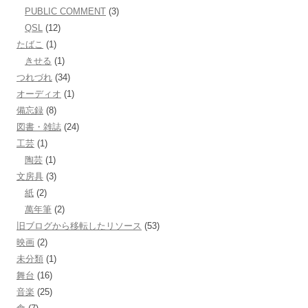
PUBLIC COMMENT
(3)
QSL
(12)
たばこ
(1)
きせる
(1)
つれづれ
(34)
オーディオ
(1)
備忘録
(8)
図書・雑誌
(24)
工芸
(1)
陶芸
(1)
文房具
(3)
紙
(2)
萬年筆
(2)
旧ブログから移転したリソース
(53)
映画
(2)
未分類
(1)
舞台
(16)
音楽
(25)