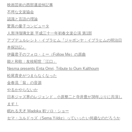
映画芸術の西部邁追悼記事
不埒な文楽協会
認識と言語の理論
驚異の量子コンピュータ
人形浄瑠璃文楽 平成三十一年初春文楽公演 第1部
アブデュルレシト・イブラヒム『ジャポンヤ：イブラヒムの明治日
本探訪記』
伊藤君子のフォロ・ミー（Follow Me）の原曲
能と和歌：友枝昭世「江口」
Nesma presents Enta Omri, Tribute to Oum Kalthoum
松尾貴史がつまらなくなった
金春流「翁」の音源
やるかやらないか
日本ジャズ界のレジェンド，小原整二と寺井豊が38年ぶりに共演し
ます！
眠れる天才 Madoka 初ソロ・ショー
セマ・ユルドゥズ（Sema Yıldız）っていったい何歳なのだろうか