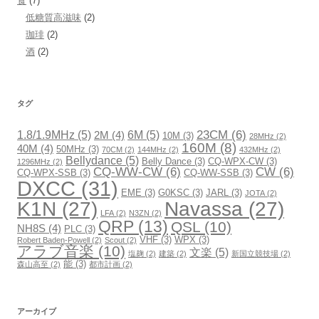
食
(7)
低糖質高滋味
(2)
珈琲
(2)
酒
(2)
タグ
23CM
(6)
1.8/1.9MHz
(5)
6M
(5)
2M
(4)
10M
(3)
28MHz
(2)
160M
(8)
40M
(4)
50MHz
(3)
70CM
(2)
144MHz
(2)
432MHz
(2)
Bellydance
(5)
Belly Dance
(3)
CQ-WPX-CW
(3)
1296MHz
(2)
CQ-WW-CW
(6)
CW
(6)
CQ-WPX-SSB
(3)
CQ-WW-SSB
(3)
DXCC
(31)
EME
(3)
G0KSC
(3)
JARL
(3)
JOTA
(2)
K1N
(27)
Navassa
(27)
LFA
(2)
N3ZN
(2)
QRP
(13)
QSL
(10)
NH8S
(4)
PLC
(3)
VHF
(3)
WPX
(3)
Robert Baden-Powell
(2)
Scout
(2)
アラブ音楽
(10)
文楽
(5)
塩麹
(2)
建築
(2)
新国立競技場
(2)
能
(3)
森山高至
(2)
都市計画
(2)
アーカイブ