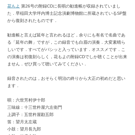
花もよ
第26号の附録CDに長唄の勧進帳が収録されていまし
た．早稲田大学坪内博士記念演劇博物館に所蔵されているSP盤
から復刻されたものです．
勧進帳と言えば延年と言われるほど，余りにも有名で名曲であ
る「延年の舞」ですが，この録音でも白眉の演奏．大変素晴ら
しいです．すべてがバシッと入っています．オススメです．こ
の演奏は初復刻らしく，花もよの附録CDでしか聴くことが出来
ません．ぜひ買って聴いてみてください．
録音されたのは，おそらく明治の終りから大正の初めだと思い
ます．
唄：六世芳村伊十郎
三味線：十三世杵屋六左衛門
上調子：五世杵屋勘五郎
笛：望月太左蔵
小鼓：望月長九郎