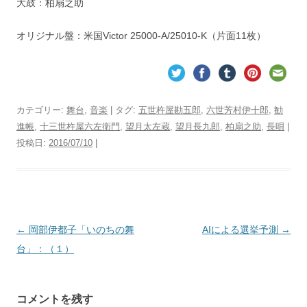
大鼓：柏扇之助
オリジナル盤：米国Victor 25000-A/25010-K（片面11枚）
カテゴリー:
舞台
,
音楽
| タグ:
五世杵屋勘五郎
,
六世芳村伊十郎
,
勧
進帳
,
十三世杵屋六左衛門
,
望月太左蔵
,
望月長九郎
,
柏扇之助
,
長唄
|
投稿日:
2016/07/10
|
投
←
岡部伊都子「いのちの舞
AIによる選挙予測
→
稿
台」：（１）
ナ
ビ
コメントを残す
ゲ