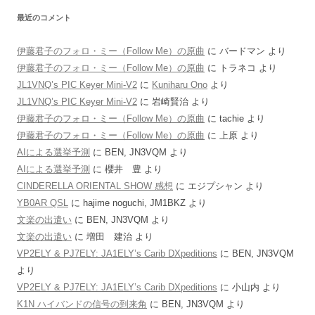
最近のコメント
伊藤君子のフォロ・ミー（Follow Me）の原曲
に
バードマン
より
伊藤君子のフォロ・ミー（Follow Me）の原曲
に
トラネコ
より
JL1VNQ’s PIC Keyer Mini-V2
に
Kuniharu Ono
より
JL1VNQ’s PIC Keyer Mini-V2
に
岩崎賢治
より
伊藤君子のフォロ・ミー（Follow Me）の原曲
に
tachie
より
伊藤君子のフォロ・ミー（Follow Me）の原曲
に
上原
より
AIによる選挙予測
に
BEN, JN3VQM
より
AIによる選挙予測
に
櫻井 豊
より
CINDERELLA ORIENTAL SHOW 感想
に
エジプシャン
より
YB0AR QSL
に
hajime noguchi, JM1BKZ
より
文楽の出遣い
に
BEN, JN3VQM
より
文楽の出遣い
に
増田 建治
より
VP2ELY & PJ7ELY: JA1ELY’s Carib DXpeditions
に
BEN, JN3VQM
より
VP2ELY & PJ7ELY: JA1ELY’s Carib DXpeditions
に
小山内
より
K1N ハイバンドの信号の到来角
に
BEN, JN3VQM
より