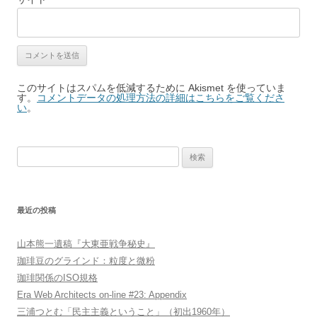
このサイトはスパムを低減するために Akismet を使っていま
す。
コメントデータの処理方法の詳細はこちらをご覧くださ
い
。
検
索:
最近の投稿
山本熊一遺稿『大東亜戦争秘史』
珈琲豆のグラインド：粒度と微粉
珈琲関係のISO規格
Era Web Architects on-line #23: Appendix
三浦つとむ「民主主義ということ」（初出1960年）