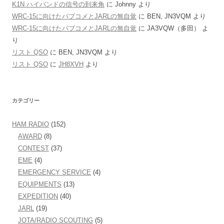
K1N ハイバンドの信号の到来角
に
Johnny
より
WRC-15に向けたパブコメとJARLの無自覚
に
BEN, JN3VQM
より
WRC-15に向けたパブコメとJARLの無自覚
に
JA3VQW（多田）
よ
り
リスト QSO
に
BEN, JN3VQM
より
リスト QSO
に
JH8XVH
より
カテゴリー
HAM RADIO
(152)
AWARD
(8)
CONTEST
(37)
EME
(4)
EMERGENCY SERVICE
(4)
EQUIPMENTS
(13)
EXPEDITION
(40)
JARL
(19)
JOTA/RADIO SCOUTING
(5)