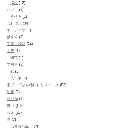
QSL
(12)
たばこ
(1)
きせる
(1)
つれづれ
(34)
オーディオ
(1)
備忘録
(8)
図書・雑誌
(24)
工芸
(1)
陶芸
(1)
文房具
(3)
紙
(2)
萬年筆
(2)
旧ブログから移転したリソース
(53)
映画
(2)
未分類
(1)
舞台
(16)
音楽
(25)
食
(7)
低糖質高滋味
(2)