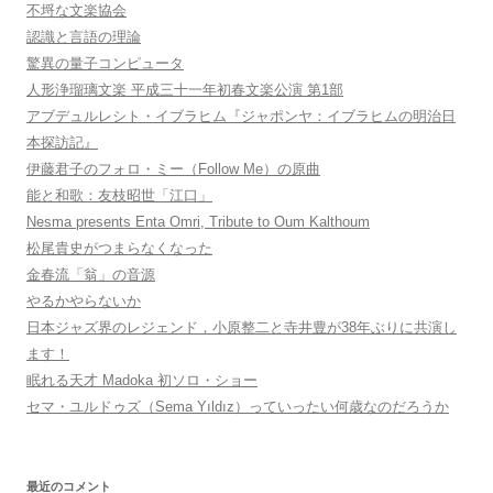
不埒な文楽協会
認識と言語の理論
驚異の量子コンピュータ
人形浄瑠璃文楽 平成三十一年初春文楽公演 第1部
アブデュルレシト・イブラヒム『ジャポンヤ：イブラヒムの明治日
本探訪記』
伊藤君子のフォロ・ミー（Follow Me）の原曲
能と和歌：友枝昭世「江口」
Nesma presents Enta Omri, Tribute to Oum Kalthoum
松尾貴史がつまらなくなった
金春流「翁」の音源
やるかやらないか
日本ジャズ界のレジェンド，小原整二と寺井豊が38年ぶりに共演し
ます！
眠れる天才 Madoka 初ソロ・ショー
セマ・ユルドゥズ（Sema Yıldız）っていったい何歳なのだろうか
最近のコメント