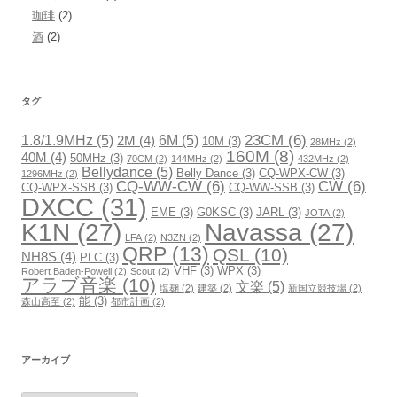
珈琲
(2)
酒
(2)
タグ
23CM
(6)
1.8/1.9MHz
(5)
6M
(5)
2M
(4)
10M
(3)
28MHz
(2)
160M
(8)
40M
(4)
50MHz
(3)
70CM
(2)
144MHz
(2)
432MHz
(2)
Bellydance
(5)
Belly Dance
(3)
CQ-WPX-CW
(3)
1296MHz
(2)
CQ-WW-CW
(6)
CW
(6)
CQ-WPX-SSB
(3)
CQ-WW-SSB
(3)
DXCC
(31)
EME
(3)
G0KSC
(3)
JARL
(3)
JOTA
(2)
K1N
(27)
Navassa
(27)
LFA
(2)
N3ZN
(2)
QRP
(13)
QSL
(10)
NH8S
(4)
PLC
(3)
VHF
(3)
WPX
(3)
Robert Baden-Powell
(2)
Scout
(2)
アラブ音楽
(10)
文楽
(5)
塩麹
(2)
建築
(2)
新国立競技場
(2)
能
(3)
森山高至
(2)
都市計画
(2)
アーカイブ