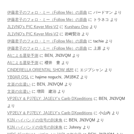
伊藤君子のフォロ・ミー（Follow Me）の原曲
に
バードマン
より
伊藤君子のフォロ・ミー（Follow Me）の原曲
に
トラネコ
より
JL1VNQ’s PIC Keyer Mini-V2
に
Kuniharu Ono
より
JL1VNQ’s PIC Keyer Mini-V2
に
岩崎賢治
より
伊藤君子のフォロ・ミー（Follow Me）の原曲
に
tachie
より
伊藤君子のフォロ・ミー（Follow Me）の原曲
に
上原
より
AIによる選挙予測
に
BEN, JN3VQM
より
AIによる選挙予測
に
櫻井 豊
より
CINDERELLA ORIENTAL SHOW 感想
に
エジプシャン
より
YB0AR QSL
に
hajime noguchi, JM1BKZ
より
文楽の出遣い
に
BEN, JN3VQM
より
文楽の出遣い
に
増田 建治
より
VP2ELY & PJ7ELY: JA1ELY’s Carib DXpeditions
に
BEN, JN3VQM
より
VP2ELY & PJ7ELY: JA1ELY’s Carib DXpeditions
に
小山内
より
K1N ハイバンドの信号の到来角
に
BEN, JN3VQM
より
K1N ハイバンドの信号の到来角
に
Johnny
より