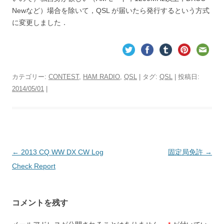
Newなど）場合を除いて，QSL が届いたら発行するという方式
に変更しました．
カテゴリー:
CONTEST
,
HAM RADIO
,
QSL
| タグ:
QSL
| 投稿日:
2014/05/01
|
投
←
2013 CQ WW DX CW Log
固定局免許
→
稿
Check Report
ナ
ビ
コメントを残す
ゲ
ー