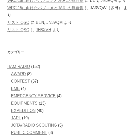
WRC-15に向けたパブコメとJARLの無自覚
に
BEN, JN3VQM
より
WRC-15に向けたパブコメとJARLの無自覚
に
JA3VQW（多田）
よ
り
リスト QSO
に
BEN, JN3VQM
より
リスト QSO
に
JH8XVH
より
カテゴリー
HAM RADIO
(152)
AWARD
(8)
CONTEST
(37)
EME
(4)
EMERGENCY SERVICE
(4)
EQUIPMENTS
(13)
EXPEDITION
(40)
JARL
(19)
JOTA/RADIO SCOUTING
(5)
PUBLIC COMMENT
(3)