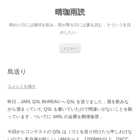
晴珈雨読
晴れた日には珈琲を飲み，雨が降る日には書を読む．そういう生活
がしたい．
コ
メニュー
ン
テ
ン
ツ
へ
島送り
ス
キ
ッ
プ
コメントを残す
昨日，JARL QSL BUREAU へ QSL を送りました．酒を飲みな
がら溜まっていた QSL を書いていたので間違いがないことを願
っています．ついでに JARL の会費を郵便振替．
今回からコンテストの QSL は（ゴミを送り付けたら申しわけな
いので）私自身が欲しい（AMモード，1200MHz以上，DXCC