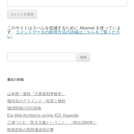
このサイトはスパムを低減するために Akismet を使っていま
す。
コメントデータの処理方法の詳細はこちらをご覧くださ
い
。
検
索:
最近の投稿
山本熊一遺稿『大東亜戦争秘史』
珈琲豆のグラインド：粒度と微粉
珈琲関係のISO規格
Era Web Architects on-line #23: Appendix
三浦つとむ「民主主義ということ」（初出1960年）
映画芸術の西部邁追悼記事