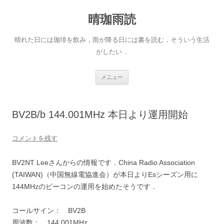
晴珈雨読
晴れた日には珈琲を飲み，雨が降る日には書を読む．そういう生活
がしたい．
コ
メニュー
ン
テ
ン
ツ
へ
BV2B/b 144.001MHz 本日より運用開始
ス
キ
ッ
プ
コメントを残す
BV2NT Leeさんからの情報です．China Radio Association
(TAIWAN)（中国無線電協進会）が本日よりEsシーズン用に
144MHzのビーコンの運用を始めたそうです．
コールサイン： BV2B
周波数： 144.001MHz