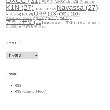
DXCC
(31)
EME
(3)
G0KSC
(3)
JARL
(3)
JOTA
(2)
K1N
(27)
Navassa
(27)
LFA
(2)
N3ZN
(2)
QRP
(13)
QSL
(10)
NH8S
(4)
PLC
(3)
VHF
(3)
WPX
(3)
Robert Baden-Powell
(2)
Scout
(2)
アラブ音楽
(10)
文楽
(5)
塩麹
(2)
建築
(2)
新国立競技場
(2)
能
(3)
森山高至
(2)
都市計画
(2)
アーカイブ
ア
ー
カ
イ
ブ
メタ情報
RSS
RSS (Comment Feed)