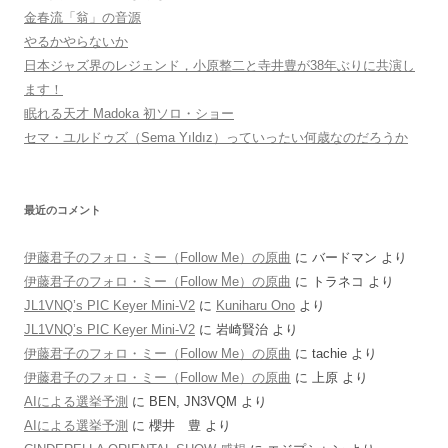
金春流「翁」の音源
やるかやらないか
日本ジャズ界のレジェンド，小原整二と寺井豊が38年ぶりに共演し
ます！
眠れる天才 Madoka 初ソロ・ショー
セマ・ユルドゥズ（Sema Yıldız）っていったい何歳なのだろうか
最近のコメント
伊藤君子のフォロ・ミー（Follow Me）の原曲
に
バードマン
より
伊藤君子のフォロ・ミー（Follow Me）の原曲
に
トラネコ
より
JL1VNQ’s PIC Keyer Mini-V2
に
Kuniharu Ono
より
JL1VNQ’s PIC Keyer Mini-V2
に
岩崎賢治
より
伊藤君子のフォロ・ミー（Follow Me）の原曲
に
tachie
より
伊藤君子のフォロ・ミー（Follow Me）の原曲
に
上原
より
AIによる選挙予測
に
BEN, JN3VQM
より
AIによる選挙予測
に
櫻井 豊
より