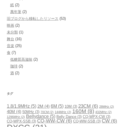
紙
(2)
萬年筆
(2)
旧ブログから移転したリソース
(53)
映画
(2)
未分類
(1)
舞台
(16)
音楽
(25)
食
(7)
低糖質高滋味
(2)
珈琲
(2)
酒
(2)
タグ
23CM
(6)
1.8/1.9MHz
(5)
6M
(5)
2M
(4)
10M
(3)
28MHz
(2)
160M
(8)
40M
(4)
50MHz
(3)
70CM
(2)
144MHz
(2)
432MHz
(2)
Bellydance
(5)
Belly Dance
(3)
CQ-WPX-CW
(3)
1296MHz
(2)
CQ-WW-CW
(6)
CW
(6)
CQ-WPX-SSB
(3)
CQ-WW-SSB
(3)