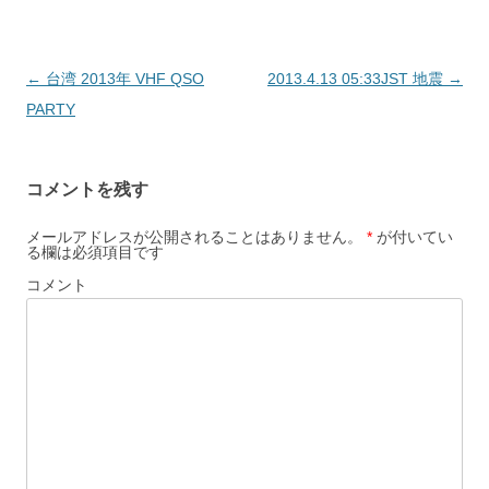
投
←
台湾 2013年 VHF QSO
2013.4.13 05:33JST 地震
→
稿
PARTY
ナ
ビ
コメントを残す
ゲ
ー
メールアドレスが公開されることはありません。
*
が付いてい
る欄は必須項目です
シ
コメント
ョ
ン