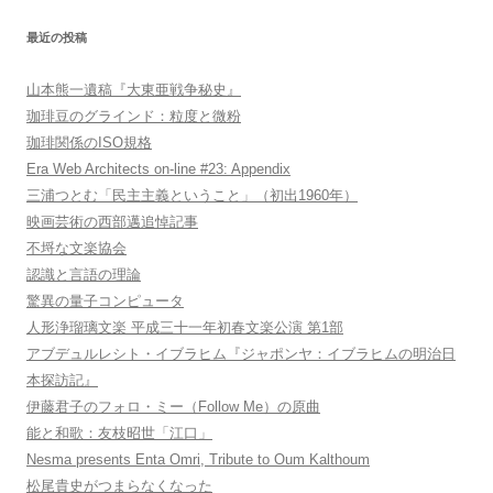
最近の投稿
山本熊一遺稿『大東亜戦争秘史』
珈琲豆のグラインド：粒度と微粉
珈琲関係のISO規格
Era Web Architects on-line #23: Appendix
三浦つとむ「民主主義ということ」（初出1960年）
映画芸術の西部邁追悼記事
不埒な文楽協会
認識と言語の理論
驚異の量子コンピュータ
人形浄瑠璃文楽 平成三十一年初春文楽公演 第1部
アブデュルレシト・イブラヒム『ジャポンヤ：イブラヒムの明治日
本探訪記』
伊藤君子のフォロ・ミー（Follow Me）の原曲
能と和歌：友枝昭世「江口」
Nesma presents Enta Omri, Tribute to Oum Kalthoum
松尾貴史がつまらなくなった