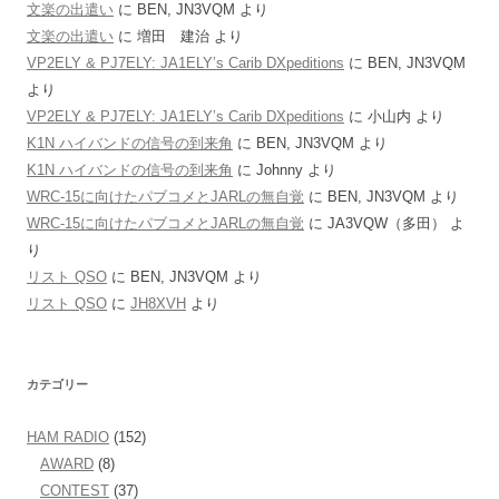
文楽の出遣い
に
BEN, JN3VQM
より
文楽の出遣い
に
増田 建治
より
VP2ELY & PJ7ELY: JA1ELY’s Carib DXpeditions
に
BEN, JN3VQM
より
VP2ELY & PJ7ELY: JA1ELY’s Carib DXpeditions
に
小山内
より
K1N ハイバンドの信号の到来角
に
BEN, JN3VQM
より
K1N ハイバンドの信号の到来角
に
Johnny
より
WRC-15に向けたパブコメとJARLの無自覚
に
BEN, JN3VQM
より
WRC-15に向けたパブコメとJARLの無自覚
に
JA3VQW（多田）
よ
り
リスト QSO
に
BEN, JN3VQM
より
リスト QSO
に
JH8XVH
より
カテゴリー
HAM RADIO
(152)
AWARD
(8)
CONTEST
(37)