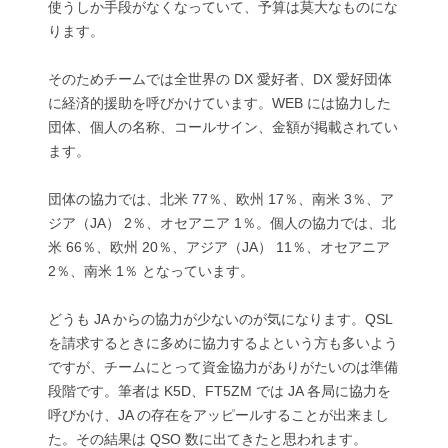
使うしか手段がなくなっていて、予算は莫大なものにな
ります。
そのためチームでは全世界の DX 愛好者、DX 愛好団体
に経済的援助を呼びかけています。WEB には協力した
団体、個人の名称、コールサイン、金額が掲載されてい
ます。
団体の協力では、北米 77％、欧州 17％、南米 3％、ア
ジア（JA） 2％、オセアニア 1％。個人の協力では、北
米 66％、欧州 20％、アジア（JA） 11％、オセアニア
2％、南米 1％ となっています。
どうも JA からの協力が少ないのが気になります。QSL
を請求するときに多めに協力するよという方も多いよう
ですが、チームにとって資金協力がありがたいのは準備
段階です。筆者は K5D、FT5ZM では JA 各局に協力を
呼びかけ、JA の存在をアッピールすることが出来まし
た。その結果は QSO 数に出てきたと思われます。