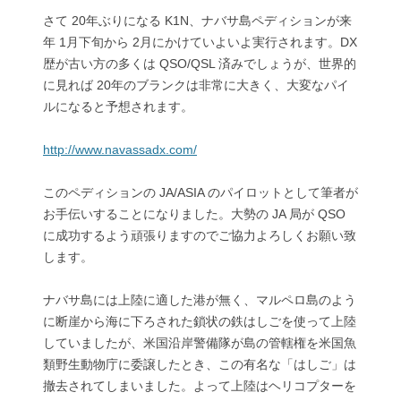
さて 20年ぶりになる K1N、ナバサ島ペディションが来
年 1月下旬から 2月にかけていよいよ実行されます。DX
歴が古い方の多くは QSO/QSL 済みでしょうが、世界的
に見れば 20年のブランクは非常に大きく、大変なパイ
ルになると予想されます。
http://www.navassadx.com/
このペディションの JA/ASIA のパイロットとして筆者が
お手伝いすることになりました。大勢の JA 局が QSO
に成功するよう頑張りますのでご協力よろしくお願い致
します。
ナバサ島には上陸に適した港が無く、マルペロ島のよう
に断崖から海に下ろされた鎖状の鉄はしごを使って上陸
していましたが、米国沿岸警備隊が島の管轄権を米国魚
類野生動物庁に委譲したとき、この有名な「はしご」は
撤去されてしまいました。よって上陸はヘリコプターを