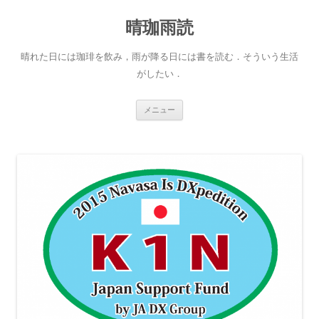
晴珈雨読
晴れた日には珈琲を飲み，雨が降る日には書を読む．そういう生活
がしたい．
コ
メニュー
ン
テ
ン
ツ
へ
ス
キ
ッ
プ