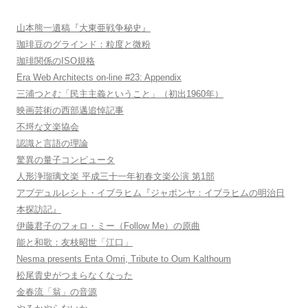
山本熊一遺稿『大東亜戦争秘史』
珈琲豆のグラインド：粒度と微粉
珈琲関係のISO規格
Era Web Architects on-line #23: Appendix
三浦つとむ「民主主義ということ」（初出1960年）
映画芸術の西部邁追悼記事
不埒な文楽協会
認識と言語の理論
驚異の量子コンピュータ
人形浄瑠璃文楽 平成三十一年初春文楽公演 第1部
アブデュルレシト・イブラヒム『ジャポンヤ：イブラヒムの明治日
本探訪記』
伊藤君子のフォロ・ミー（Follow Me）の原曲
能と和歌：友枝昭世「江口」
Nesma presents Enta Omri, Tribute to Oum Kalthoum
松尾貴史がつまらなくなった
金春流「翁」の音源