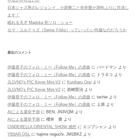
やるかやらないか
日本ジャズ界のレジェンド，小原整二と寺井豊が38年ぶりに共演し
ます！
眠れる天才 Madoka 初ソロ・ショー
セマ・ユルドゥズ（Sema Yıldız）っていったい何歳なのだろうか
最近のコメント
伊藤君子のフォロ・ミー（Follow Me）の原曲
に
バードマン
より
伊藤君子のフォロ・ミー（Follow Me）の原曲
に
トラネコ
より
JL1VNQ’s PIC Keyer Mini-V2
に
Kuniharu Ono
より
JL1VNQ’s PIC Keyer Mini-V2
に
岩崎賢治
より
伊藤君子のフォロ・ミー（Follow Me）の原曲
に
tachie
より
伊藤君子のフォロ・ミー（Follow Me）の原曲
に
上原
より
AIによる選挙予測
に
BEN, JN3VQM
より
AIによる選挙予測
に
櫻井 豊
より
CINDERELLA ORIENTAL SHOW 感想
に
エジプシャン
より
YB0AR QSL
に
hajime noguchi, JM1BKZ
より