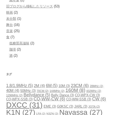
萬年筆
(2)
旧ブログから移転したリソース
(53)
映画
(2)
未分類
(1)
舞台
(16)
音楽
(25)
食
(7)
低糖質高滋味
(2)
珈琲
(2)
酒
(2)
タグ
23CM
(6)
1.8/1.9MHz
(5)
6M
(5)
2M
(4)
10M
(3)
28MHz
(2)
160M
(8)
40M
(4)
50MHz
(3)
70CM
(2)
144MHz
(2)
432MHz
(2)
Bellydance
(5)
Belly Dance
(3)
CQ-WPX-CW
(3)
1296MHz
(2)
CQ-WW-CW
(6)
CW
(6)
CQ-WPX-SSB
(3)
CQ-WW-SSB
(3)
DXCC
(31)
EME
(3)
G0KSC
(3)
JARL
(3)
JOTA
(2)
K1N
(27)
Navassa
(27)
LFA
(2)
N3ZN
(2)