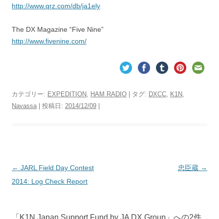
http://www.qrz.com/db/ja1ely
The DX Magazine “Five Nine”
http://www.fivenine.com/
カテゴリー:
EXPEDITION
,
HAM RADIO
| タグ:
DXCC
,
K1N
,
Navassa
| 投稿日:
2014/12/09
|
投
←
JARL Field Day Contest
忠臣蔵
→
稿
2014: Log Check Report
ナ
ビ
「
K1N Japan Support Fund by JA DX Group
」への2件