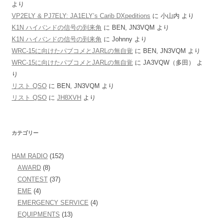
より
VP2ELY & PJ7ELY: JA1ELY’s Carib DXpeditions
に
小山内
より
K1N ハイバンドの信号の到来角
に
BEN, JN3VQM
より
K1N ハイバンドの信号の到来角
に
Johnny
より
WRC-15に向けたパブコメとJARLの無自覚
に
BEN, JN3VQM
より
WRC-15に向けたパブコメとJARLの無自覚
に
JA3VQW（多田）
よ
り
リスト QSO
に
BEN, JN3VQM
より
リスト QSO
に
JH8XVH
より
カテゴリー
HAM RADIO
(152)
AWARD
(8)
CONTEST
(37)
EME
(4)
EMERGENCY SERVICE
(4)
EQUIPMENTS
(13)