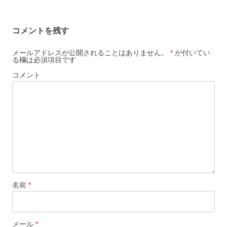
ナ
ビ
コメントを残す
ゲ
ー
メールアドレスが公開されることはありません。
*
が付いてい
る欄は必須項目です
シ
コメント
ョ
ン
名前
*
メール
*