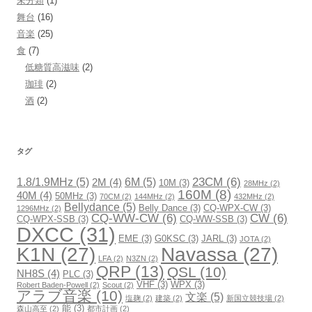
未分類
(1)
舞台
(16)
音楽
(25)
食
(7)
低糖質高滋味
(2)
珈琲
(2)
酒
(2)
タグ
23CM
(6)
1.8/1.9MHz
(5)
6M
(5)
2M
(4)
10M
(3)
28MHz
(2)
160M
(8)
40M
(4)
50MHz
(3)
70CM
(2)
144MHz
(2)
432MHz
(2)
Bellydance
(5)
Belly Dance
(3)
CQ-WPX-CW
(3)
1296MHz
(2)
CQ-WW-CW
(6)
CW
(6)
CQ-WPX-SSB
(3)
CQ-WW-SSB
(3)
DXCC
(31)
EME
(3)
G0KSC
(3)
JARL
(3)
JOTA
(2)
K1N
(27)
Navassa
(27)
LFA
(2)
N3ZN
(2)
QRP
(13)
QSL
(10)
NH8S
(4)
PLC
(3)
VHF
(3)
WPX
(3)
Robert Baden-Powell
(2)
Scout
(2)
アラブ音楽
(10)
文楽
(5)
塩麹
(2)
建築
(2)
新国立競技場
(2)
能
(3)
森山高至
(2)
都市計画
(2)