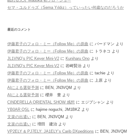
眠れる天才 Madoka 初ソロ・ショー
セマ・ユルドゥズ（Sema Yıldız）っていったい何歳なのだろうか
最近のコメント
伊藤君子のフォロ・ミー（Follow Me）の原曲
に
バードマン
より
伊藤君子のフォロ・ミー（Follow Me）の原曲
に
トラネコ
より
JL1VNQ’s PIC Keyer Mini-V2
に
Kuniharu Ono
より
JL1VNQ’s PIC Keyer Mini-V2
に
岩崎賢治
より
伊藤君子のフォロ・ミー（Follow Me）の原曲
に
tachie
より
伊藤君子のフォロ・ミー（Follow Me）の原曲
に
上原
より
AIによる選挙予測
に
BEN, JN3VQM
より
AIによる選挙予測
に
櫻井 豊
より
CINDERELLA ORIENTAL SHOW 感想
に
エジプシャン
より
YB0AR QSL
に
hajime noguchi, JM1BKZ
より
文楽の出遣い
に
BEN, JN3VQM
より
文楽の出遣い
に
増田 建治
より
VP2ELY & PJ7ELY: JA1ELY’s Carib DXpeditions
に
BEN, JN3VQM