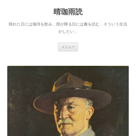
晴珈雨読
晴れた日には珈琲を飲み，雨が降る日には書を読む．そういう生活
がしたい．
コ
メニュー
ン
テ
ン
ツ
へ
ス
キ
ッ
プ