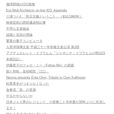
珈琲関係のISO規格
Era Web Architects on-line #23: Appendix
三浦つとむ「民主主義ということ」（初出1960年）
映画芸術の西部邁追悼記事
不埒な文楽協会
認識と言語の理論
驚異の量子コンピュータ
人形浄瑠璃文楽 平成三十一年初春文楽公演 第1部
アブデュルレシト・イブラヒム『ジャポンヤ：イブラヒムの明治日
本探訪記』
伊藤君子のフォロ・ミー（Follow Me）の原曲
能と和歌：友枝昭世「江口」
Nesma presents Enta Omri, Tribute to Oum Kalthoum
松尾貴史がつまらなくなった
金春流「翁」の音源
やるかやらないか
日本ジャズ界のレジェンド，小原整二と寺井豊が38年ぶりに共演し
ます！