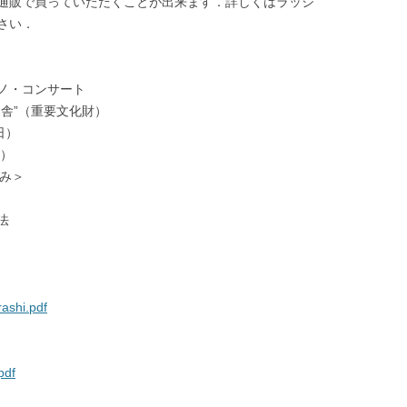
通販で買っていただくことが出来ます．詳しくはラッシ
さい．
ノ・コンサート
舎”（重要文化財）
日）
定）
のみ＞
法
rashi.pdf
pdf