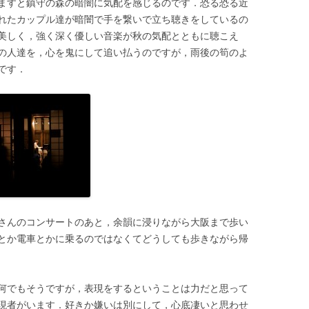
ますと鎮守の森の暗闇に気配を感じるのです．恐る恐る近
れたカップル達が暗闇で手を繋いで立ち聴きをしているの
美しく，強く深く優しい音楽が秋の気配とともに聴こえ
の人達を，心を鬼にして追い払うのですが，雨後の筍のよ
です．
さんのコンサートのあと，余韻に浸りながら大阪まで歩い
とか電車とかに乗るのではなくてどうしても歩きながら帰
何でもそうですが，表現をするということは力だと思って
現者がいます．好きか嫌いは別にして，心底凄いと思わせ