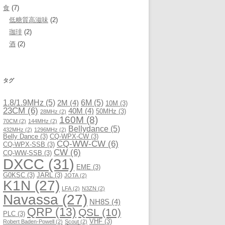
食
(7)
低糖質高滋味
(2)
珈琲
(2)
酒
(2)
タグ
1.8/1.9MHz
(5)
6M
(5)
2M
(4)
10M
(3)
23CM
(6)
40M
(4)
50MHz
(3)
28MHz
(2)
160M
(8)
70CM
(2)
144MHz
(2)
Bellydance
(5)
432MHz
(2)
1296MHz
(2)
Belly Dance
(3)
CQ-WPX-CW
(3)
CQ-WW-CW
(6)
CQ-WPX-SSB
(3)
CW
(6)
CQ-WW-SSB
(3)
DXCC
(31)
EME
(3)
G0KSC
(3)
JARL
(3)
JOTA
(2)
K1N
(27)
LFA
(2)
N3ZN
(2)
Navassa
(27)
NH8S
(4)
QRP
(13)
QSL
(10)
PLC
(3)
VHF
(3)
Robert Baden-Powell
(2)
Scout
(2)