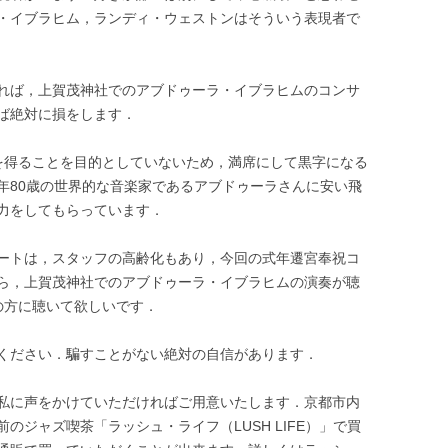
・イブラヒム，ランディ・ウェストンはそういう表現者で
れば，上賀茂神社でのアブドゥーラ・イブラヒムのコンサ
ば絶対に損をします．
を得ることを目的としていないため，満席にして黒字になる
年80歳の世界的な音楽家であるアブドゥーラさんに安い飛
力をしてもらっています．
ートは，スタッフの高齢化もあり，今回の式年遷宮奉祝コ
ら，上賀茂神社でのアブドゥーラ・イブラヒムの演奏が聴
の方に聴いて欲しいです．
ください．騙すことがない絶対の自信があります．
私に声をかけていただければご用意いたします．京都市内
のジャズ喫茶「ラッシュ・ライフ（LUSH LIFE）」で買