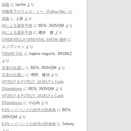
原曲
に
tachie
より
伊藤君子のフォロ・ミー（Follow Me）の
原曲
に
上原
より
AIによる選挙予測
に
BEN, JN3VQM
より
AIによる選挙予測
に
櫻井 豊
より
CINDERELLA ORIENTAL SHOW 感想
に
エジプシャン
より
YB0AR QSL
に
hajime noguchi, JM1BKZ
より
文楽の出遣い
に
BEN, JN3VQM
より
文楽の出遣い
に
増田 建治
より
VP2ELY & PJ7ELY: JA1ELY’s Carib
DXpeditions
に
BEN, JN3VQM
より
VP2ELY & PJ7ELY: JA1ELY’s Carib
DXpeditions
に
小山内
より
K1N ハイバンドの信号の到来角
に
BEN,
JN3VQM
より
K1N ハイバンドの信号の到来角
に
Johnny
より