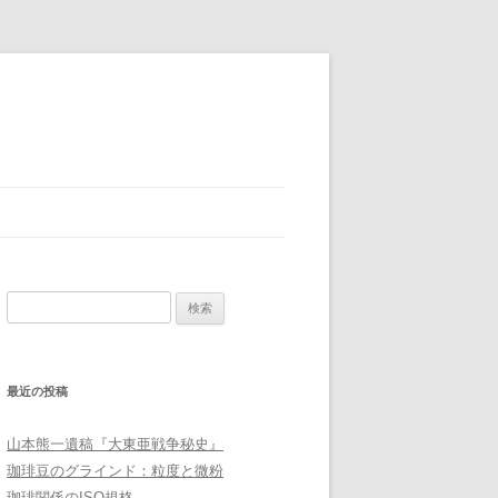
検
索:
最近の投稿
山本熊一遺稿『大東亜戦争秘史』
珈琲豆のグラインド：粒度と微粉
珈琲関係のISO規格