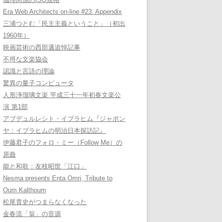
Era Web Architects on-line #23: Appendix
三浦つとむ「民主主義ということ」（初出
1960年）
映画芸術の西部邁追悼記事
不埒な文楽協会
認識と言語の理論
驚異の量子コンピュータ
人形浄瑠璃文楽 平成三十一年初春文楽公
演 第1部
アブデュルレシト・イブラヒム『ジャポン
ヤ：イブラヒムの明治日本探訪記』
伊藤君子のフォロ・ミー（Follow Me）の
原曲
能と和歌：友枝昭世「江口」
Nesma presents Enta Omri, Tribute to
Oum Kalthoum
松尾貴史がつまらなくなった
金春流「翁」の音源