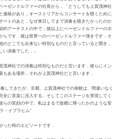
ベーゼンドルファーの社長から，「どうしても上賀茂神社
と連絡があり，オーストリアからコンサートを聴くために
サートのあと，なぜ来日してまで演奏を聴きたかったのか
契約アーチストの中で，彼以上にベーゼンドルファーのポ
からです．彼は世界一のベーゼンドルファー弾きです．そ
他のどこでも出来ない特別なものだと言っていると聞き，
しい演奏でした．」
賀茂神社での演奏は特別なものだと言います．彼らにイン
最もある場所，それが上賀茂神社だと言います．
演奏してきたが、京都、上賀茂神社での体験は、間違いなく
完全に音楽に没入する。そしてこのステージを実現してく
彼らの笑顔の中で、私はまるで故郷に帰ったかのような安
ラ・イブラヒム”
やった時のエピソードです．