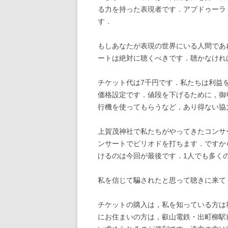
る力を持った表現者です．アブドゥーラ
す．
もしあなたが表現の世界にいる人間であ
ートは絶対に聴くべきです．聴かなけれ
チケット代は7千円です．私たちは利益
価格設定です．値段を下げるために，御
行機を使ってもらうなど，あり得ない協
上賀茂神社で私たちがやってきたコンサ
ンサートでピリオドを打ちます．ですか
けるのは今回が最後です．1人でも多く
私を信じて騙されたと思って聴きに来て
チケットの購入は，私を知っている方は
にお住まいの方は，叡山電鉄・出町柳駅前