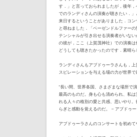
す．」と言っておられましたが，後年，
でのランディさんの演奏が聴きたい．」
来日するということがありました．コン
と尋ねました．「ベーゼンドルファーの
テンシャルが引き出せる演奏者がいない
の彼が，ここ（上賀茂神社）での演奏は
どうしても聴きたかったのです．素晴ら
ランディさんもアブドゥーラさんも，上
スピレーションを与える場の力が世界で
“長い間、世界各国、さまざまな場所で
最高のものだ。身も心も清められ、私は
れる人々の格別の愛と共感、思いやり。
らぎと感動を覚えるのだ。 − アブドゥー
アブドゥーラさんのコンサートを初めて