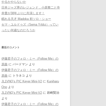
やるかやらないか
日本ジャズ界のレジェンド，小原整二と寺
井豊が38年ぶりに共演します！
眠れる天才 Madoka 初ソロ・ショー
セマ・ユルドゥズ（Sema Yıldız）ってい
ったい何歳なのだろうか
最近のコメント
伊藤君子のフォロ・ミー（Follow Me）の
原曲
に
バードマン
より
伊藤君子のフォロ・ミー（Follow Me）の
原曲
に
トラネコ
より
JL1VNQ’s PIC Keyer Mini-V2
に
Kuniharu
Ono
より
JL1VNQ’s PIC Keyer Mini-V2
に
岩崎賢治
より
伊藤君子のフォロ・ミー（Follow Me）の