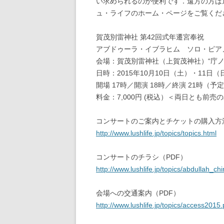
い求められるのが便利です．遠方の方は
ュ・ライフのホーム・ページをご覧くだ
賀茂別雷神社 第42回式年遷宮奉祝
アブドゥーラ・イブラヒム ソロ・ピア
会場：賀茂別雷神社（上賀茂神社）“庁ノ
日時：2015年10月10日（土）・11日（
開場 17時／開演 18時／終演 21時（予
料金：7,000円 (税込）＜両日とも前売
コンサートのご案内とチケットの購入方
http://www.lushlife.jp/topics/topics.html
コンサートのチラシ（PDF）
http://www.lushlife.jp/topics/abdullah_chi
会場への交通案内（PDF）
http://www.lushlife.jp/topics/access2015.