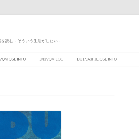
書を読む．そういう生活がしたい．
コ
ン
VQM QSL INFO
JN3VQM LOG
DU1/JA3FJE QSL INFO
テ
ン
ツ
へ
ス
キ
ッ
プ