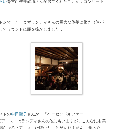
らい
を営む櫻井武清さんが居てくれたことが，コンサート
トンでした．まずランディさんの巨大な体躯に驚き（体が
してサウンドに腰を抜かしました．
ストの
中田聖子
さんが，「ベーゼンドルファー
ピアニストはランディさんの他にもいますが，こんなにも美
鳴らせるピアニストは聴いたことがありません．凄いで