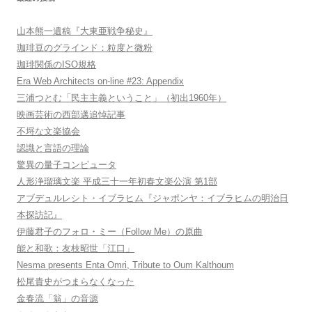
山本熊一遺稿『大東亜戦争秘史』
珈琲豆のグラインド：粒度と微粉
珈琲関係のISO規格
Era Web Architects on-line #23: Appendix
三浦つとむ「民主主義ということ」（初出1960年）
映画芸術の西部邁追悼記事
不埒な文楽協会
認識と言語の理論
驚異の量子コンピュータ
人形浄瑠璃文楽 平成三十一年初春文楽公演 第1部
アブデュルレシト・イブラヒム『ジャポンヤ：イブラヒムの明治日
本探訪記』
伊藤君子のフォロ・ミー（Follow Me）の原曲
能と和歌：友枝昭世「江口」
Nesma presents Enta Omri, Tribute to Oum Kalthoum
松尾貴史がつまらなくなった
金春流「翁」の音源