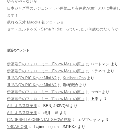
やるかやらないか
日本ジャズ界のレジェンド，小原整二と寺井豊が38年ぶりに共演し
ます！
眠れる天才 Madoka 初ソロ・ショー
セマ・ユルドゥズ（Sema Yıldız）っていったい何歳なのだろうか
最近のコメント
伊藤君子のフォロ・ミー（Follow Me）の原曲
に
バードマン
より
伊藤君子のフォロ・ミー（Follow Me）の原曲
に
トラネコ
より
JL1VNQ’s PIC Keyer Mini-V2
に
Kuniharu Ono
より
JL1VNQ’s PIC Keyer Mini-V2
に
岩崎賢治
より
伊藤君子のフォロ・ミー（Follow Me）の原曲
に
tachie
より
伊藤君子のフォロ・ミー（Follow Me）の原曲
に
上原
より
AIによる選挙予測
に
BEN, JN3VQM
より
AIによる選挙予測
に
櫻井 豊
より
CINDERELLA ORIENTAL SHOW 感想
に
エジプシャン
より
YB0AR QSL
に
hajime noguchi, JM1BKZ
より