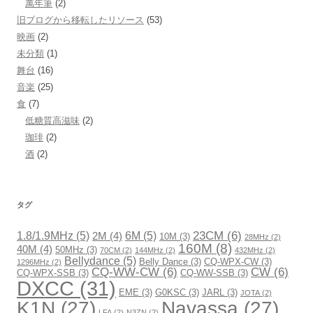
萬年筆
(2)
旧ブログから移転したリソース
(53)
映画
(2)
未分類
(1)
舞台
(16)
音楽
(25)
食
(7)
低糖質高滋味
(2)
珈琲
(2)
酒
(2)
タグ
23CM
(6)
1.8/1.9MHz
(5)
6M
(5)
2M
(4)
10M
(3)
28MHz
(2)
160M
(8)
40M
(4)
50MHz
(3)
70CM
(2)
144MHz
(2)
432MHz
(2)
Bellydance
(5)
Belly Dance
(3)
CQ-WPX-CW
(3)
1296MHz
(2)
CQ-WW-CW
(6)
CW
(6)
CQ-WPX-SSB
(3)
CQ-WW-SSB
(3)
DXCC
(31)
EME
(3)
G0KSC
(3)
JARL
(3)
JOTA
(2)
K1N
(27)
Navassa
(27)
LFA
(2)
N3ZN
(2)