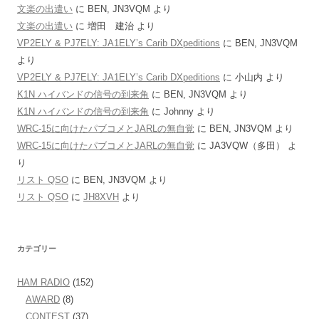
文楽の出遣い
に
BEN, JN3VQM
より
文楽の出遣い
に
増田 建治
より
VP2ELY & PJ7ELY: JA1ELY’s Carib DXpeditions
に
BEN, JN3VQM
より
VP2ELY & PJ7ELY: JA1ELY’s Carib DXpeditions
に
小山内
より
K1N ハイバンドの信号の到来角
に
BEN, JN3VQM
より
K1N ハイバンドの信号の到来角
に
Johnny
より
WRC-15に向けたパブコメとJARLの無自覚
に
BEN, JN3VQM
より
WRC-15に向けたパブコメとJARLの無自覚
に
JA3VQW（多田）
よ
り
リスト QSO
に
BEN, JN3VQM
より
リスト QSO
に
JH8XVH
より
カテゴリー
HAM RADIO
(152)
AWARD
(8)
CONTEST
(37)