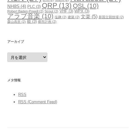
QRP
(13)
QSL
(10)
NH8S
(4)
PLC
(3)
VHF
(3)
WPX
(3)
Robert Baden-Powell
(2)
Scout
(2)
アラブ音楽
(10)
文楽
(5)
塩麹
(2)
建築
(2)
新国立競技場
(2)
能
(3)
森山高至
(2)
都市計画
(2)
アーカイブ
ア
ー
カ
イ
ブ
メタ情報
RSS
RSS (Comment Feed)