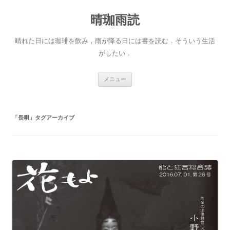
晴珈雨読
晴れた日には珈琲を飲み，雨が降る日には書を読む．そういう生活
がしたい．
コ
メニュー
ン
テ
ン
ツ
へ
「
長唄
」タグアーカイブ
ス
キ
ッ
プ