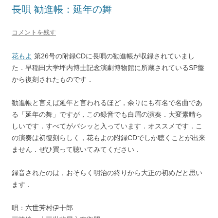
長唄 勧進帳：延年の舞
コメントを残す
花もよ
第26号の附録CDに長唄の勧進帳が収録されていまし
た．早稲田大学坪内博士記念演劇博物館に所蔵されているSP盤
から復刻されたものです．
勧進帳と言えば延年と言われるほど，余りにも有名で名曲であ
る「延年の舞」ですが，この録音でも白眉の演奏．大変素晴ら
しいです．すべてがバシッと入っています．オススメです．こ
の演奏は初復刻らしく，花もよの附録CDでしか聴くことが出来
ません．ぜひ買って聴いてみてください．
録音されたのは，おそらく明治の終りから大正の初めだと思い
ます．
唄：六世芳村伊十郎