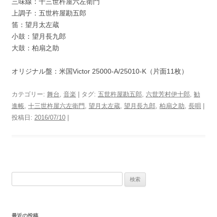
三味線：十三世杵屋六左衛門
上調子：五世杵屋勘五郎
笛：望月太左蔵
小鼓：望月長九郎
大鼓：柏扇之助
オリジナル盤：米国Victor 25000-A/25010-K（片面11枚）
カテゴリー:
舞台
,
音楽
| タグ:
五世杵屋勘五郎
,
六世芳村伊十郎
,
勧
進帳
,
十三世杵屋六左衛門
,
望月太左蔵
,
望月長九郎
,
柏扇之助
,
長唄
|
投稿日:
2016/07/10
|
検
索:
最近の投稿