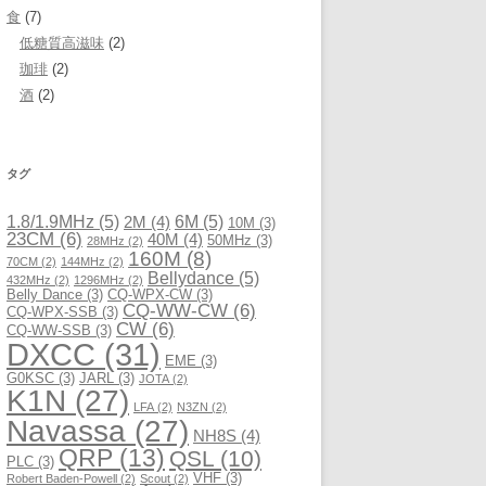
食
(7)
低糖質高滋味
(2)
珈琲
(2)
酒
(2)
タグ
1.8/1.9MHz
(5)
6M
(5)
2M
(4)
10M
(3)
23CM
(6)
40M
(4)
50MHz
(3)
28MHz
(2)
160M
(8)
70CM
(2)
144MHz
(2)
Bellydance
(5)
432MHz
(2)
1296MHz
(2)
Belly Dance
(3)
CQ-WPX-CW
(3)
CQ-WW-CW
(6)
CQ-WPX-SSB
(3)
CW
(6)
CQ-WW-SSB
(3)
DXCC
(31)
EME
(3)
G0KSC
(3)
JARL
(3)
JOTA
(2)
K1N
(27)
LFA
(2)
N3ZN
(2)
Navassa
(27)
NH8S
(4)
QRP
(13)
QSL
(10)
PLC
(3)
VHF
(3)
Robert Baden-Powell
(2)
Scout
(2)