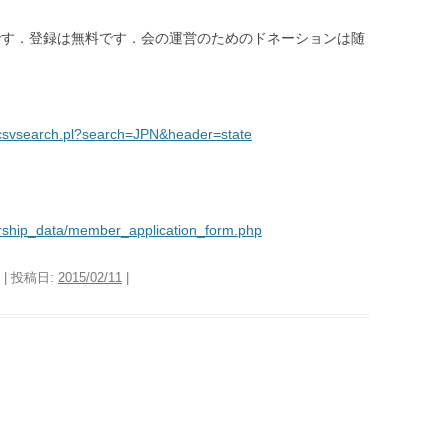
ようです．登録は無料です．会の運営のためのドネーションは随
/csvsearch.pl?search=JPN&header=state
ship_data/member_application_form.php
| 投稿日:
2015/02/11
|