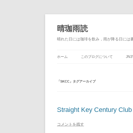
晴珈雨読
晴れた日には珈琲を飲み，雨が降る日には
ホーム
このブログについて
JN3
「
SKCC
」タグアーカイブ
Straight Key Century Clu
コメントを残す