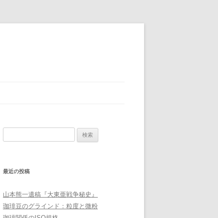
検
索:
最近の投稿
山本熊一遺稿『大東亜戦争秘史』
珈琲豆のグラインド：粒度と微粉
珈琲関係のISO規格