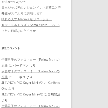
やるかやらないか
日本ジャズ界のレジェンド，小原整二と寺
井豊が38年ぶりに共演します！
眠れる天才 Madoka 初ソロ・ショー
セマ・ユルドゥズ（Sema Yıldız）ってい
ったい何歳なのだろうか
最近のコメント
伊藤君子のフォロ・ミー（Follow Me）の
原曲
に
バードマン
より
伊藤君子のフォロ・ミー（Follow Me）の
原曲
に
トラネコ
より
JL1VNQ’s PIC Keyer Mini-V2
に
Kuniharu
Ono
より
JL1VNQ’s PIC Keyer Mini-V2
に
岩崎賢治
より
伊藤君子のフォロ・ミー（Follow Me）の