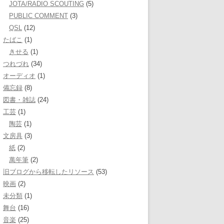
JOTA/RADIO SCOUTING
(5)
PUBLIC COMMENT
(3)
QSL
(12)
たばこ
(1)
きせる
(1)
つれづれ
(34)
オーディオ
(1)
備忘録
(8)
図書・雑誌
(24)
工芸
(1)
陶芸
(1)
文房具
(3)
紙
(2)
萬年筆
(2)
旧ブログから移転したリソース
(53)
映画
(2)
未分類
(1)
舞台
(16)
音楽
(25)