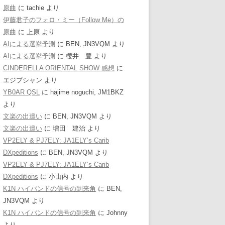
原曲
に
tachie
より
伊藤君子のフォロ・ミー（Follow Me）の
原曲
に
上原
より
AIによる選挙予測
に
BEN, JN3VQM
より
AIによる選挙予測
に
櫻井 豊
より
CINDERELLA ORIENTAL SHOW 感想
に
エジプシャン
より
YB0AR QSL
に
hajime noguchi, JM1BKZ
より
文楽の出遣い
に
BEN, JN3VQM
より
文楽の出遣い
に
増田 建治
より
VP2ELY & PJ7ELY: JA1ELY’s Carib
DXpeditions
に
BEN, JN3VQM
より
VP2ELY & PJ7ELY: JA1ELY’s Carib
DXpeditions
に
小山内
より
K1N ハイバンドの信号の到来角
に
BEN,
JN3VQM
より
K1N ハイバンドの信号の到来角
に
Johnny
より