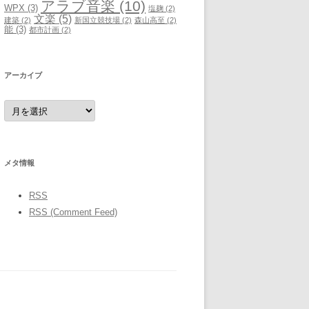
アラブ音楽
(10)
WPX
(3)
塩麹
(2)
文楽
(5)
建築
(2)
新国立競技場
(2)
森山高至
(2)
能
(3)
都市計画
(2)
アーカイブ
ア
ー
カ
イ
ブ
メタ情報
RSS
RSS (Comment Feed)