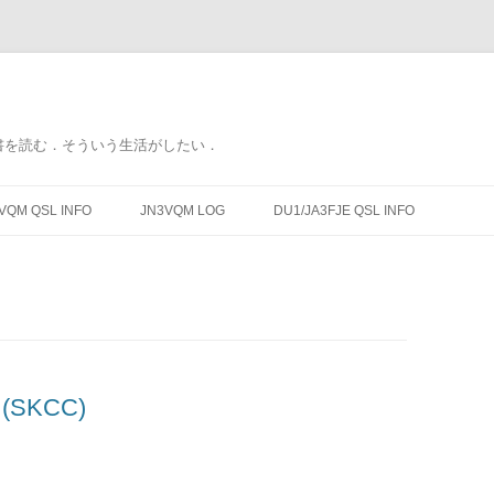
書を読む．そういう生活がしたい．
コ
ン
VQM QSL INFO
JN3VQM LOG
DU1/JA3FJE QSL INFO
テ
ン
ツ
へ
ス
キ
ッ
プ
b (SKCC)