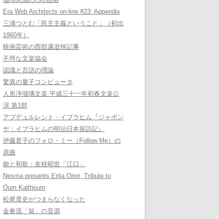
Era Web Architects on-line #23: Appendix
三浦つとむ「民主主義ということ」（初出
1960年）
映画芸術の西部邁追悼記事
不埒な文楽協会
認識と言語の理論
驚異の量子コンピュータ
人形浄瑠璃文楽 平成三十一年初春文楽公
演 第1部
アブデュルレシト・イブラヒム『ジャポン
ヤ：イブラヒムの明治日本探訪記』
伊藤君子のフォロ・ミー（Follow Me）の
原曲
能と和歌：友枝昭世「江口」
Nesma presents Enta Omri, Tribute to
Oum Kalthoum
松尾貴史がつまらなくなった
金春流「翁」の音源