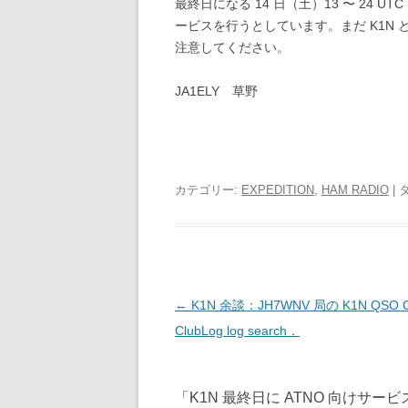
最終日になる 14 日（土）13 〜 24 UTC ま
ービスを行うとしています。まだ K1N と 
注意してください。
JA1ELY 草野
カテゴリー:
EXPEDITION
,
HAM RADIO
| 
投
←
K1N 余談：JH7WNV 局の K1N QSO Ch
稿
ClubLog log search．
ナ
ビ
「
K1N 最終日に ATNO 向けサービ
ゲ