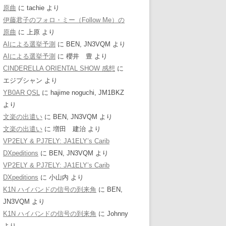
原曲
に
tachie
より
伊藤君子のフォロ・ミー（Follow Me）の
原曲
に
上原
より
AIによる選挙予測
に
BEN, JN3VQM
より
AIによる選挙予測
に
櫻井 豊
より
CINDERELLA ORIENTAL SHOW 感想
に
エジプシャン
より
YB0AR QSL
に
hajime noguchi, JM1BKZ
より
文楽の出遣い
に
BEN, JN3VQM
より
文楽の出遣い
に
増田 建治
より
VP2ELY & PJ7ELY: JA1ELY’s Carib
DXpeditions
に
BEN, JN3VQM
より
VP2ELY & PJ7ELY: JA1ELY’s Carib
DXpeditions
に
小山内
より
K1N ハイバンドの信号の到来角
に
BEN,
JN3VQM
より
K1N ハイバンドの信号の到来角
に
Johnny
より