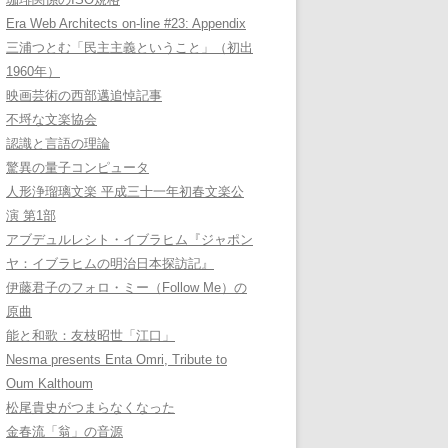
Era Web Architects on-line #23: Appendix
三浦つとむ「民主主義ということ」（初出
1960年）
映画芸術の西部邁追悼記事
不埒な文楽協会
認識と言語の理論
驚異の量子コンピュータ
人形浄瑠璃文楽 平成三十一年初春文楽公
演 第1部
アブデュルレシト・イブラヒム『ジャポン
ヤ：イブラヒムの明治日本探訪記』
伊藤君子のフォロ・ミー（Follow Me）の
原曲
能と和歌：友枝昭世「江口」
Nesma presents Enta Omri, Tribute to
Oum Kalthoum
松尾貴史がつまらなくなった
金春流「翁」の音源