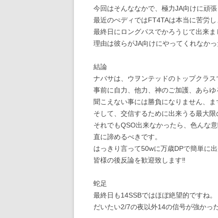
今回はそんななかで、極力JA向けに頑
最近のぺディではFT4TAは本当に苦労
最終日にロングパスでかろうじて出来ま
理由は彼らがJA向けにやってくれなか
結論
ナバサは、ウヲンテッドのトップクラス
事前に自力、他力、神のご加護、あらゆ
聞こえない事には勝負になりません、ま
そして、交信するために出来うる最大限
それでもQSO出来なかったら、色んな
直に諦めるべきです。
はっきり言って50wに万歳DPで簡単に
皆様の後反論を歓迎致します‼
蛇足
最終日も14SSBではほぼ絶望的ですね。
だいたい2/7の夜以外14の信号が強かっ