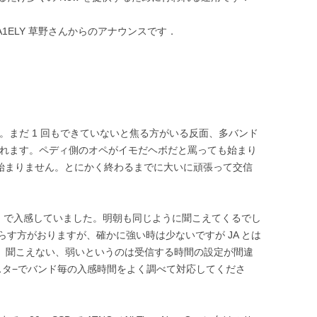
JA1ELY 草野さんからのアナウンスです．
す。まだ 1 回もできていないと焦る方がいる反面、多バンド
られます。ペディ側のオペがイモだヘボだと罵っても始まり
も始まりません。とにかく終わるまでに大いに頑張って交信
m、10m で入感していました。明朝も同じように聞こえてくるでし
す方がおりますが、確かに強い時は少ないですが JA とは
ので、聞こえない、弱いというのは受信する時間の設定が間違
スタ−でバンド毎の入感時間をよく調べて対応してくださ