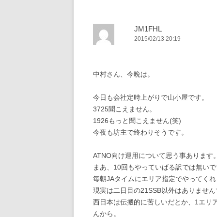
ー
シ
JM1FHL
2015/02/13 20:19
ョ
ン
中村さん、今晩は。
今日も会社定時上がりで山小屋です。
3725聞こえません。
1926もっと聞こえません(笑)
今夜も坊主で終わりそうです。
ATNO向け運用について思う事あります
まあ、10回もやっていばる訳では無い
毎朝JAタイムにエリア指定でやってく
現実は二日目の21SSB以外はありませ
西日本は伝搬的に苦しいだとか、1エリ
んから。