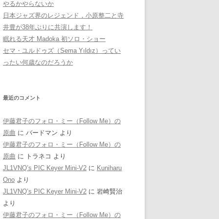
やるかやらないか
日本ジャズ界のレジェンド，小原整二と寺
井豊が38年ぶりに共演します！
眠れる天才 Madoka 初ソロ・ショー
セマ・ユルドゥズ（Sema Yıldız）ってい
ったい何歳なのだろうか
最近のコメント
伊藤君子のフォロ・ミー（Follow Me）の
原曲
に
バードマン
より
伊藤君子のフォロ・ミー（Follow Me）の
原曲
に
トラネコ
より
JL1VNQ’s PIC Keyer Mini-V2
に
Kuniharu
Ono
より
JL1VNQ’s PIC Keyer Mini-V2
に
岩崎賢治
より
伊藤君子のフォロ・ミー（Follow Me）の