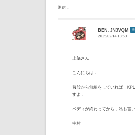
↓
返信
BEN, JN3VQM
投
2015/02/14 13:50
上條さん
こんにちは．
普段から無線をしていれば，KP
すよ．
ペディが終わってから，私も言
中村