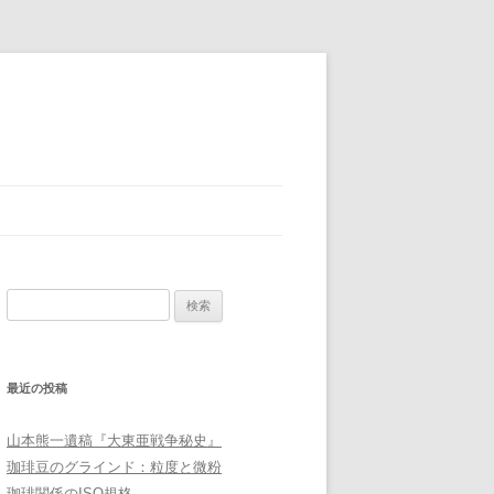
検
索:
最近の投稿
山本熊一遺稿『大東亜戦争秘史』
珈琲豆のグラインド：粒度と微粉
珈琲関係のISO規格