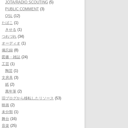
JOTA/RADIO SCOUTING
(5)
PUBLIC COMMENT
(3)
QSL
(12)
たばこ
(1)
きせる
(1)
つれづれ
(34)
オーディオ
(1)
備忘録
(8)
図書・雑誌
(24)
工芸
(1)
陶芸
(1)
文房具
(3)
紙
(2)
萬年筆
(2)
旧ブログから移転したリソース
(53)
映画
(2)
未分類
(1)
舞台
(16)
音楽
(25)