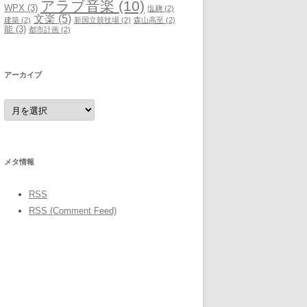
アラブ音楽
(10)
WPX
(3)
塩麹
(2)
文楽
(5)
建築
(2)
新国立競技場
(2)
森山高至
(2)
能
(3)
都市計画
(2)
アーカイブ
ア
ー
カ
イ
ブ
メタ情報
RSS
RSS (Comment Feed)