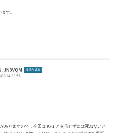
います。
N, JN3VQM
投稿作成者
/02/14 23:57
がありますので，今回は KP1 と交信せずには死ねないと