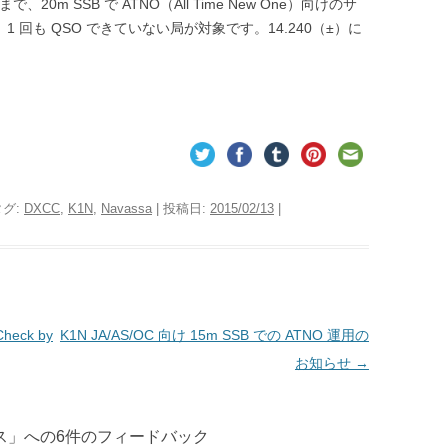
で、20m SSB で ATNO（All Time New One）向けのサ
1 回も QSO できていない局が対象です。14.240（±）に
タグ:
DXCC
,
K1N
,
Navassa
| 投稿日:
2015/02/13
|
eck by
K1N JA/AS/OC 向け 15m SSB での ATNO 運用の
お知らせ
→
ス
」への6件のフィードバック