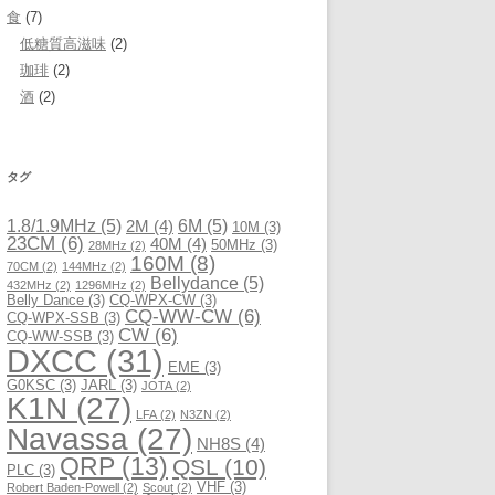
食
(7)
低糖質高滋味
(2)
珈琲
(2)
酒
(2)
タグ
1.8/1.9MHz
(5)
6M
(5)
2M
(4)
10M
(3)
23CM
(6)
40M
(4)
50MHz
(3)
28MHz
(2)
160M
(8)
70CM
(2)
144MHz
(2)
Bellydance
(5)
432MHz
(2)
1296MHz
(2)
Belly Dance
(3)
CQ-WPX-CW
(3)
CQ-WW-CW
(6)
CQ-WPX-SSB
(3)
CW
(6)
CQ-WW-SSB
(3)
DXCC
(31)
EME
(3)
G0KSC
(3)
JARL
(3)
JOTA
(2)
K1N
(27)
LFA
(2)
N3ZN
(2)
Navassa
(27)
NH8S
(4)
QRP
(13)
QSL
(10)
PLC
(3)
VHF
(3)
Robert Baden-Powell
(2)
Scout
(2)