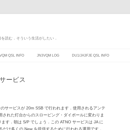
書を読む．そういう生活がしたい．
コ
ン
VQM QSL INFO
JN3VQM LOG
DU1/JA3FJE QSL INFO
テ
ン
ツ
へ
ス
向けサービス
キ
ッ
プ
ne) 向けのサービスが 20m SSB で行われます．使用されるアンテ
当初に使用された灯台からのスローピング・ダイポールに変わりま
ます．朝は S/P でしょう．この ATNO サービスは JA に
だけ多くの New を提供するために行われる運用です．