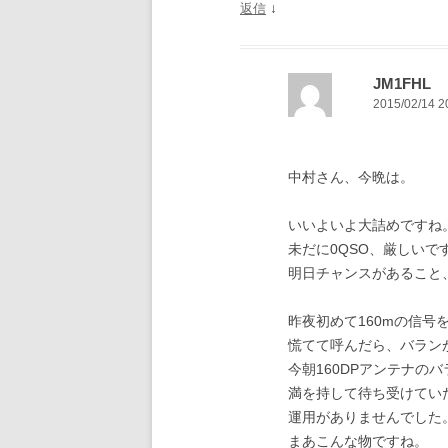
↓
返信
JM1FHL
2015/02/14 2
中村さん、今晩は。
いいよいよ大詰めですね
未だに0QSO、厳しいで
明日チャンスがあること
昨夜初めて160mの信号
慌てて呼んだら、バランが
今朝160DPアンテナの
満を持して待ち受けてい
運用がありませんでした
まあこんな物ですね。