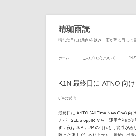
晴珈雨読
晴れた日には珈琲を飲み，雨が降る日には
ホーム
このブログについて
JN3
K1N 最終日に ATNO 
6件の返信
最終日に ANTO (All Time New O
ナが，2EL SteppIR から，運用
す．夜は S/P，L/P の何れも可能性があり
限った運用ではありません．最後に出来る